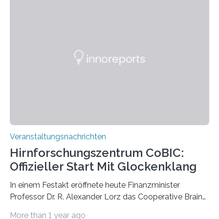
Pflanzen festhalten. Die Künstlerin setzt in den
großformatigen Bildern die Schönheit, das Werden und
Vergehen der Natur künstlerisch wirkungsvoll in Szene.
Künstlerisch-wissenschaftliche Kollaboration im HU-
Labor für Mikrobiologie Für das Projekt „Microverse“ hat
Kathrin Linkersdorff gemeinsam mit der Mikrobiologin
Prof. Dr. Regine Hengge vom…
Veranstaltungsnachrichten
Hirnforschungszentrum CoBIC:
Offizieller Start Mit Glockenklang
In einem Festakt eröffnete heute Finanzminister
Professor Dr. R. Alexander Lorz das Cooperative Brain
Imaging Center (CoBIC) auf dem Campus Niederrad
More than 1 year ago