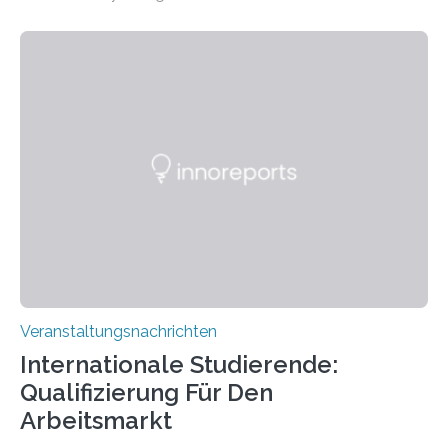
der Goethe-Universität Frankfurt. Das CoBIC ist eine
Kooperation der Goethe-Universität, des Max-Planck-
Instituts für empirische Ästhetik sowie des Ernst
Strüngmann Instituts. Es bietet den Forschenden
direkten Zugang zu einer Vielzahl hochmoderner
Spitzentechnologien, mit der die Funktionsweise des
Gehirns besser verstanden und innovative Therapien
für neurologische und psychiatrische Erkrankungen
entwickelt werden können. Die hochmodernen Geräte
sind eingebaut, die Büros sind eingerichtet…
Veranstaltungsnachrichten
Internationale Studierende:
Qualifizierung Für Den
Arbeitsmarkt