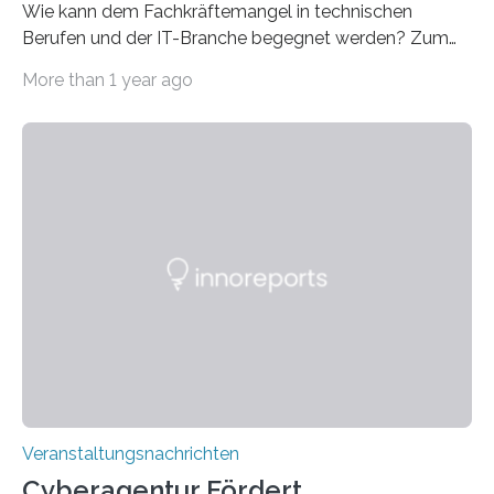
Wie kann dem Fachkräftemangel in technischen
Berufen und der IT-Branche begegnet werden? Zum
Beispiel durch internationale Studierende, die an der
More than 1 year ago
Universität des Saarlandes und der Hochschule für
Technik und Wirtschaft des Saarlandes (htw saar) in
den MINT-Fächern ausgebildet werden und im
Anschluss in den hiesigen Arbeitsmarkt integriert
werden. Damit dies künftig noch besser gelingt, fördert
der Deutsche Akademische Austauschdienst beide
saarländischen Hochschulen im Gemeinschaftsprojekt
„QUAZAR“ mit insgesamt 1,15 Millionen Euro über vier
Jahre. Die Auftaktveranstaltung für das Förderprojekt
findet am…
Veranstaltungsnachrichten
Cyberagentur Fördert