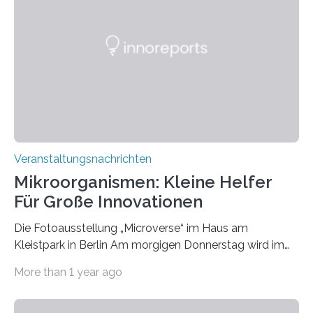
Veranstaltungsnachrichten
Mikroorganismen: Kleine Helfer
Für Große Innovationen
Die Fotoausstellung „Microverse“ im Haus am
Kleistpark in Berlin Am morgigen Donnerstag wird im
Haus am Kleistpark, Berlin-Schöneberg, die Ausstellung
More than 1 year ago
„Microverse“ mit Arbeiten der Fotografin Kathrin
Linkersdorff eröffnet. Die gezeigten Fotografien sind
Momentaufnahmen, die den Verfallsprozess von