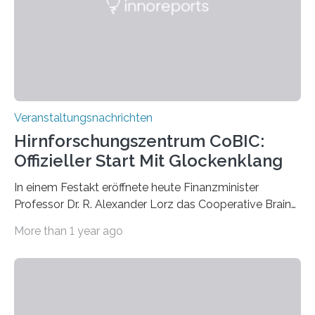
Labor für Mikrobiologie Für das Projekt „Microverse“ hat
Kathrin Linkersdorff gemeinsam mit der Mikrobiologin
Prof. Dr. Regine Hengge vom…
Veranstaltungsnachrichten
Hirnforschungszentrum CoBIC:
Offizieller Start Mit Glockenklang
In einem Festakt eröffnete heute Finanzminister
Professor Dr. R. Alexander Lorz das Cooperative Brain
Imaging Center (CoBIC) auf dem Campus Niederrad
More than 1 year ago
der Goethe-Universität Frankfurt. Das CoBIC ist eine
Kooperation der Goethe-Universität, des Max-Planck-
Instituts für empirische Ästhetik sowie des Ernst
Strüngmann Instituts. Es bietet den Forschenden
direkten Zugang zu einer Vielzahl hochmoderner