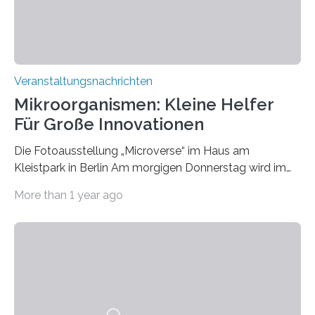
Veranstaltungsnachrichten
Mikroorganismen: Kleine Helfer
Für Große Innovationen
Die Fotoausstellung „Microverse“ im Haus am
Kleistpark in Berlin Am morgigen Donnerstag wird im
Haus am Kleistpark, Berlin-Schöneberg, die Ausstellung
More than 1 year ago
„Microverse“ mit Arbeiten der Fotografin Kathrin
Linkersdorff eröffnet. Die gezeigten Fotografien sind
Momentaufnahmen, die den Verfallsprozess von
Pflanzen festhalten. Die Künstlerin setzt in den
großformatigen Bildern die Schönheit, das Werden und
Vergehen der Natur künstlerisch wirkungsvoll in Szene.
Künstlerisch-wissenschaftliche Kollaboration im HU-