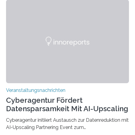
den MINT-Fächern ausgebildet werden und im
Anschluss in den hiesigen Arbeitsmarkt integriert
werden. Damit dies künftig noch besser gelingt, fördert
der Deutsche Akademische Austauschdienst beide
saarländischen Hochschulen im Gemeinschaftsprojekt
„QUAZAR“ mit insgesamt 1,15 Millionen Euro über vier
Jahre. Die Auftaktveranstaltung für das Förderprojekt
findet am…
Veranstaltungsnachrichten
Cyberagentur Fördert
Datensparsamkeit Mit AI-Upscaling
Cyberagentur initiiert Austausch zur Datenreduktion mit
AI-Upscaling Partnering Event zum
Forschungsprogramm DDK – Vernetzung für