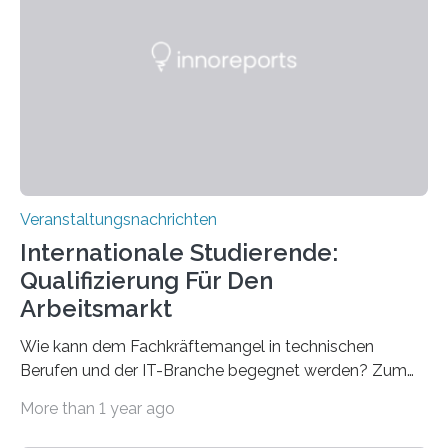
Spitzentechnologien, mit der die Funktionsweise des
Gehirns besser verstanden und innovative Therapien
für neurologische und psychiatrische Erkrankungen
entwickelt werden können. Die hochmodernen Geräte
sind eingebaut, die Büros sind eingerichtet…
Veranstaltungsnachrichten
Internationale Studierende:
Qualifizierung Für Den
Arbeitsmarkt
Wie kann dem Fachkräftemangel in technischen
Berufen und der IT-Branche begegnet werden? Zum
Beispiel durch internationale Studierende, die an der
More than 1 year ago
Universität des Saarlandes und der Hochschule für
Technik und Wirtschaft des Saarlandes (htw saar) in