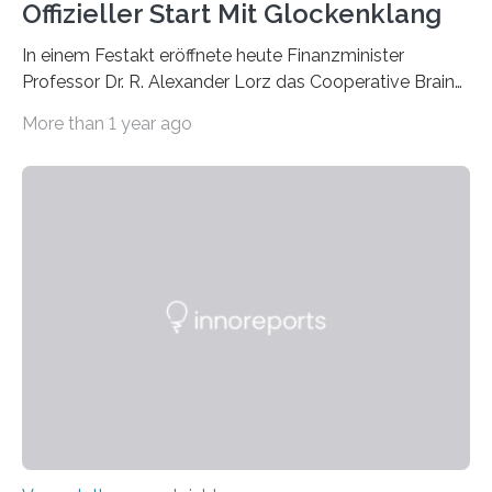
Offizieller Start Mit Glockenklang
In einem Festakt eröffnete heute Finanzminister
Professor Dr. R. Alexander Lorz das Cooperative Brain
Imaging Center (CoBIC) auf dem Campus Niederrad
More than 1 year ago
der Goethe-Universität Frankfurt. Das CoBIC ist eine
Kooperation der Goethe-Universität, des Max-Planck-
Instituts für empirische Ästhetik sowie des Ernst
Strüngmann Instituts. Es bietet den Forschenden
direkten Zugang zu einer Vielzahl hochmoderner
Spitzentechnologien, mit der die Funktionsweise des
Gehirns besser verstanden und innovative Therapien
für neurologische und psychiatrische Erkrankungen
entwickelt werden können. Die hochmodernen Geräte
sind eingebaut, die Büros sind eingerichtet…