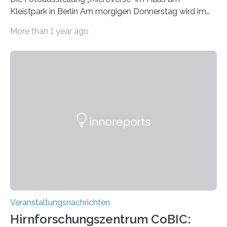
Kleistpark in Berlin Am morgigen Donnerstag wird im
Haus am Kleistpark, Berlin-Schöneberg, die Ausstellung
More than 1 year ago
„Microverse“ mit Arbeiten der Fotografin Kathrin
Linkersdorff eröffnet. Die gezeigten Fotografien sind
Momentaufnahmen, die den Verfallsprozess von
Pflanzen festhalten. Die Künstlerin setzt in den
großformatigen Bildern die Schönheit, das Werden und
Vergehen der Natur künstlerisch wirkungsvoll in Szene.
Künstlerisch-wissenschaftliche Kollaboration im HU-
Labor für Mikrobiologie Für das Projekt „Microverse“ hat
Kathrin Linkersdorff gemeinsam mit der Mikrobiologin
Prof. Dr. Regine Hengge vom…
Veranstaltungsnachrichten
Hirnforschungszentrum CoBIC: