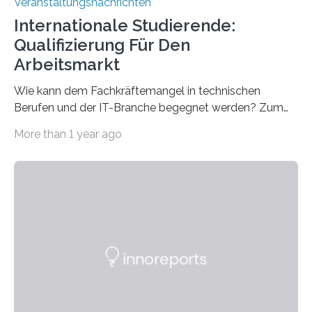
Veranstaltungsnachrichten
Internationale Studierende:
Qualifizierung Für Den
Arbeitsmarkt
Wie kann dem Fachkräftemangel in technischen
Berufen und der IT-Branche begegnet werden? Zum
Beispiel durch internationale Studierende, die an der
More than 1 year ago
Universität des Saarlandes und der Hochschule für
Technik und Wirtschaft des Saarlandes (htw saar) in
den MINT-Fächern ausgebildet werden und im
Anschluss in den hiesigen Arbeitsmarkt integriert
werden. Damit dies künftig noch besser gelingt, fördert
der Deutsche Akademische Austauschdienst beide
saarländischen Hochschulen im Gemeinschaftsprojekt
„QUAZAR“ mit insgesamt 1,15 Millionen Euro über vier
Jahre. Die Auftaktveranstaltung für das Förderprojekt
findet am…