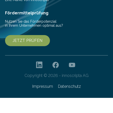
Cyberagentur organisiert am 25. März 2025, von 14:00
bis 16:00 Uhr, ein virtuelles Partnering Event zum
Fördermittelprüfung
Forschungsprogramm „Datenrekonstruktion…
Nutzen Sie das Förderpotenzial
in Ihrem Unternehmen optimal aus?
JETZT PRÜFEN
Copyright © 2026 - innoscripta AG
Impressum
Datenschutz