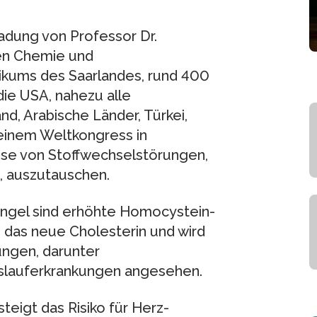
nladung von Professor Dr.
hen Chemie und
nikums des Saarlandes, rund 400
ie USA, nahezu alle
d, Arabische Länder, Türkei,
 einem Weltkongress in
sse von Stoffwechselstörungen,
 auszutauschen.
angel sind erhöhte Homocystein-
s das neue Cholesterin und wird
kungen, darunter
slauferkrankungen angesehen.
teigt das Risiko für Herz-