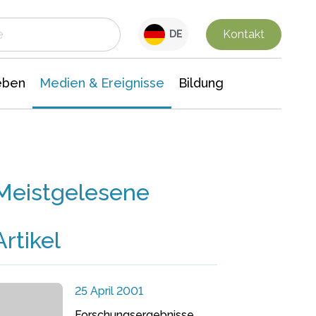
 Leben
Medien & Ereignisse
Interdisziplinäre Forschung
Veranstaltungsnachrichten
n Chemie
Gesellschaftswissenschaften
Kontakt
DE
eben
Medien & Ereignisse
Bildung
Meistgelesene
Artikel
25 April 2001
Forschungsergebnisse