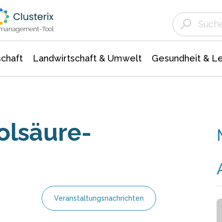
Landwirtschaft & Umwelt
Gesundheit &
Agrar- Forstwissenschaften
Unternehmensmeldungen
Biowissenschafte
Ökologie Umwelt- Naturschutz
ktmanagement-Tool
chaft
Landwirtschaft & Umwelt
Gesundheit & L
olsäure-
Veranstaltungsnachrichten