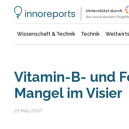
Wissenschaft & Technik
Informationstechnologie
Energie & Elektrotechnik
Unterstützt durch
das revolutionäre Proje
Wissenschaft & Technik
Technik
Weltwirts
Vitamin-B- und F
Mangel im Visier
23 May 2007