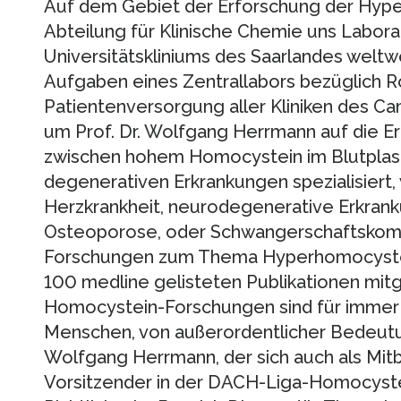
Auf dem Gebiet der Erforschung der Hype
Abteilung für Klinische Chemie uns Labor
Universitätskliniums des Saarlandes welt
Aufgaben eines Zentrallabors bezüglich Ro
Patientenversorgung aller Kliniken des C
um Prof. Dr. Wolfgang Herrmann auf die
zwischen hohem Homocystein im Blutpla
degenerativen Erkrankungen spezialisiert, 
Herzkrankheit, neurodegenerative Erkrank
Osteoporose, oder Schwangerschaftskompl
Forschungen zum Thema Hyperhomocystei
100 medline gelisteten Publikationen mitg
Homocystein-Forschungen sind für immer 
Menschen, von außerordentlicher Bedeutun
Wolfgang Herrmann, der sich auch als Mit
Vorsitzender in der DACH-Liga-Homocystein