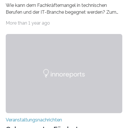
Wie kann dem Fachkräftemangel in technischen
Berufen und der IT-Branche begegnet werden? Zum
Beispiel durch internationale Studierende, die an der
More than 1 year ago
Universität des Saarlandes und der Hochschule für
Technik und Wirtschaft des Saarlandes (htw saar) in
den MINT-Fächern ausgebildet werden und im
Anschluss in den hiesigen Arbeitsmarkt integriert
werden. Damit dies künftig noch besser gelingt, fördert
der Deutsche Akademische Austauschdienst beide
saarländischen Hochschulen im Gemeinschaftsprojekt
„QUAZAR“ mit insgesamt 1,15 Millionen Euro über vier
Jahre. Die Auftaktveranstaltung für das Förderprojekt
findet am…
Veranstaltungsnachrichten