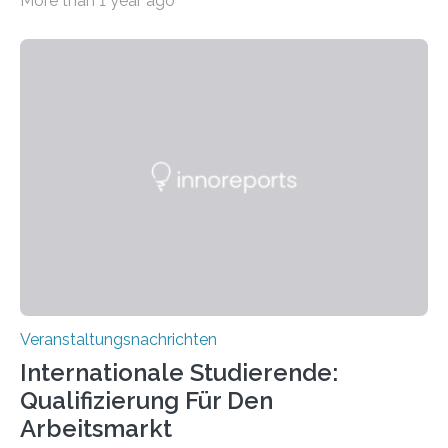
More than 1 year ago
der Goethe-Universität Frankfurt. Das CoBIC ist eine
Kooperation der Goethe-Universität, des Max-Planck-
Instituts für empirische Ästhetik sowie des Ernst
Strüngmann Instituts. Es bietet den Forschenden
direkten Zugang zu einer Vielzahl hochmoderner
Spitzentechnologien, mit der die Funktionsweise des
Gehirns besser verstanden und innovative Therapien
für neurologische und psychiatrische Erkrankungen
entwickelt werden können. Die hochmodernen Geräte
sind eingebaut, die Büros sind eingerichtet…
Veranstaltungsnachrichten
Internationale Studierende:
Qualifizierung Für Den
Arbeitsmarkt