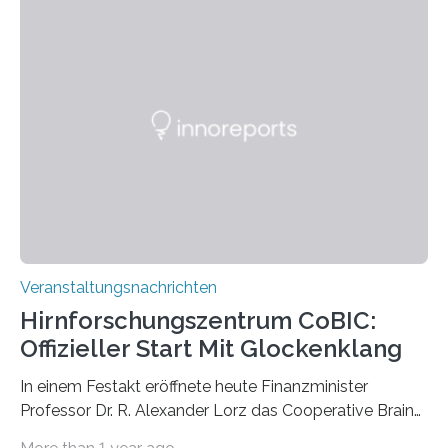
Momentaufnahmen, die den Verfallsprozess von
Pflanzen festhalten. Die Künstlerin setzt in den
großformatigen Bildern die Schönheit, das Werden und
Vergehen der Natur künstlerisch wirkungsvoll in Szene.
Künstlerisch-wissenschaftliche Kollaboration im HU-
Labor für Mikrobiologie Für das Projekt „Microverse“ hat
Kathrin Linkersdorff gemeinsam mit der Mikrobiologin
Prof. Dr. Regine Hengge vom…
Veranstaltungsnachrichten
Hirnforschungszentrum CoBIC:
Offizieller Start Mit Glockenklang
In einem Festakt eröffnete heute Finanzminister
Professor Dr. R. Alexander Lorz das Cooperative Brain
Imaging Center (CoBIC) auf dem Campus Niederrad