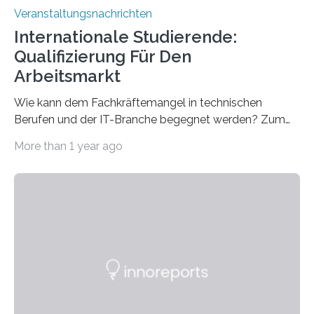
Veranstaltungsnachrichten
Internationale Studierende:
Qualifizierung Für Den
Arbeitsmarkt
Wie kann dem Fachkräftemangel in technischen
Berufen und der IT-Branche begegnet werden? Zum
Beispiel durch internationale Studierende, die an der
More than 1 year ago
Universität des Saarlandes und der Hochschule für
Technik und Wirtschaft des Saarlandes (htw saar) in
den MINT-Fächern ausgebildet werden und im
Anschluss in den hiesigen Arbeitsmarkt integriert
werden. Damit dies künftig noch besser gelingt, fördert
der Deutsche Akademische Austauschdienst beide
saarländischen Hochschulen im Gemeinschaftsprojekt
„QUAZAR“ mit insgesamt 1,15 Millionen Euro über vier
Jahre. Die Auftaktveranstaltung für das Förderprojekt
findet am…