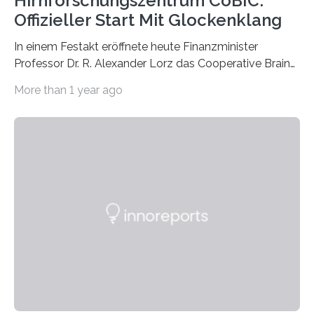
Hirnforschungszentrum CoBIC:
Offizieller Start Mit Glockenklang
In einem Festakt eröffnete heute Finanzminister
Professor Dr. R. Alexander Lorz das Cooperative Brain
Imaging Center (CoBIC) auf dem Campus Niederrad
More than 1 year ago
der Goethe-Universität Frankfurt. Das CoBIC ist eine
Kooperation der Goethe-Universität, des Max-Planck-
Instituts für empirische Ästhetik sowie des Ernst
Strüngmann Instituts. Es bietet den Forschenden
direkten Zugang zu einer Vielzahl hochmoderner
Spitzentechnologien, mit der die Funktionsweise des
Gehirns besser verstanden und innovative Therapien
für neurologische und psychiatrische Erkrankungen
entwickelt werden können. Die hochmodernen Geräte
sind eingebaut, die Büros sind eingerichtet…