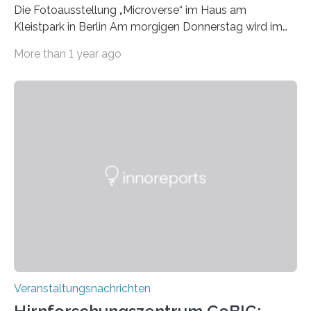
Die Fotoausstellung „Microverse“ im Haus am
Kleistpark in Berlin Am morgigen Donnerstag wird im
Haus am Kleistpark, Berlin-Schöneberg, die Ausstellung
More than 1 year ago
„Microverse“ mit Arbeiten der Fotografin Kathrin
Linkersdorff eröffnet. Die gezeigten Fotografien sind
Momentaufnahmen, die den Verfallsprozess von
Pflanzen festhalten. Die Künstlerin setzt in den
großformatigen Bildern die Schönheit, das Werden und
Vergehen der Natur künstlerisch wirkungsvoll in Szene.
Künstlerisch-wissenschaftliche Kollaboration im HU-
Labor für Mikrobiologie Für das Projekt „Microverse“ hat
Kathrin Linkersdorff gemeinsam mit der Mikrobiologin
Prof. Dr. Regine Hengge vom…
Veranstaltungsnachrichten