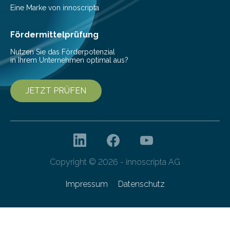
Vorbereitung der Programmausschreibung. Die
Eine Marke von innoscripta
Cyberagentur organisiert am 25. März 2025, von 14:00
bis 16:00 Uhr, ein virtuelles Partnering Event zum
Fördermittelprüfung
Forschungsprogramm „Datenrekonstruktion…
Nutzen Sie das Förderpotenzial
in Ihrem Unternehmen optimal aus?
JETZT PRÜFEN
Copyright © 2026 - innoscripta AG
Impressum
Datenschutz