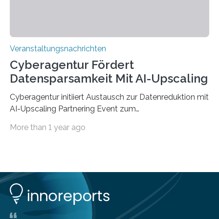
Veranstaltungsnachrichten
Cyberagentur Fördert
Datensparsamkeit Mit AI-Upscaling
Cyberagentur initiiert Austausch zur Datenreduktion mit
AI-Upscaling Partnering Event zum
Forschungsprogramm DDK – Vernetzung für
More than 1 year ago
innovative DatenverarbeitungDie Agentur für
Innovation in der Cybersicherheit GmbH (Cyberagentur)
lädt zum virtuellen Partnering Event des
Forschungsprogramms DDK ein. Im Fokus steht die
Entwicklung von Technologien zur gezielten
Datenreduktion und Rekonstruktion in schwierigen
Kommunikationsumgebungen. Das Event dient der
Vernetzung potenzieller Forschungspartner und der