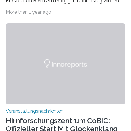
Kleistpark in Berlin Am morgigen Donnerstag wird im
Haus am Kleistpark, Berlin-Schöneberg, die Ausstellung
More than 1 year ago
„Microverse“ mit Arbeiten der Fotografin Kathrin
Linkersdorff eröffnet. Die gezeigten Fotografien sind
Momentaufnahmen, die den Verfallsprozess von
Pflanzen festhalten. Die Künstlerin setzt in den
großformatigen Bildern die Schönheit, das Werden und
Vergehen der Natur künstlerisch wirkungsvoll in Szene.
Künstlerisch-wissenschaftliche Kollaboration im HU-
Labor für Mikrobiologie Für das Projekt „Microverse“ hat
Kathrin Linkersdorff gemeinsam mit der Mikrobiologin
Prof. Dr. Regine Hengge vom…
Veranstaltungsnachrichten
Hirnforschungszentrum CoBIC:
Offizieller Start Mit Glockenklang