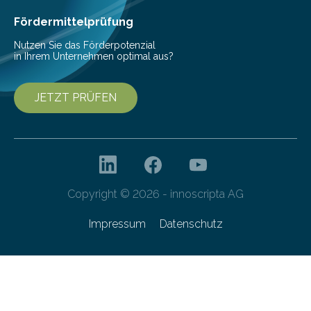
Cyberagentur organisiert am 25. März 2025, von 14:00
bis 16:00 Uhr, ein virtuelles Partnering Event zum
Fördermittelprüfung
Forschungsprogramm „Datenrekonstruktion…
Nutzen Sie das Förderpotenzial
in Ihrem Unternehmen optimal aus?
JETZT PRÜFEN
Copyright © 2026 - innoscripta AG
Impressum
Datenschutz