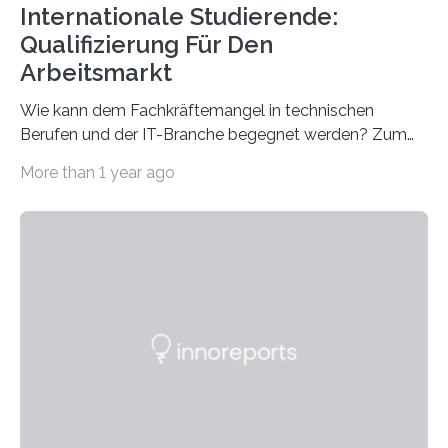
Internationale Studierende:
Qualifizierung Für Den
Arbeitsmarkt
Wie kann dem Fachkräftemangel in technischen
Berufen und der IT-Branche begegnet werden? Zum
Beispiel durch internationale Studierende, die an der
More than 1 year ago
Universität des Saarlandes und der Hochschule für
Technik und Wirtschaft des Saarlandes (htw saar) in
den MINT-Fächern ausgebildet werden und im
Anschluss in den hiesigen Arbeitsmarkt integriert
werden. Damit dies künftig noch besser gelingt, fördert
der Deutsche Akademische Austauschdienst beide
saarländischen Hochschulen im Gemeinschaftsprojekt
„QUAZAR“ mit insgesamt 1,15 Millionen Euro über vier
Jahre. Die Auftaktveranstaltung für das Förderprojekt
findet am…