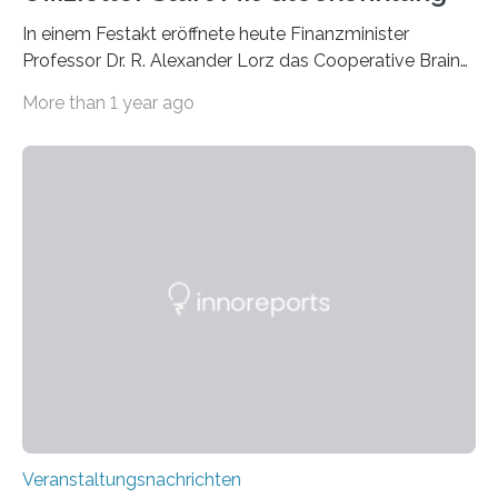
In einem Festakt eröffnete heute Finanzminister
Professor Dr. R. Alexander Lorz das Cooperative Brain
Imaging Center (CoBIC) auf dem Campus Niederrad
More than 1 year ago
der Goethe-Universität Frankfurt. Das CoBIC ist eine
Kooperation der Goethe-Universität, des Max-Planck-
Instituts für empirische Ästhetik sowie des Ernst
Strüngmann Instituts. Es bietet den Forschenden
direkten Zugang zu einer Vielzahl hochmoderner
Spitzentechnologien, mit der die Funktionsweise des
Gehirns besser verstanden und innovative Therapien
für neurologische und psychiatrische Erkrankungen
entwickelt werden können. Die hochmodernen Geräte
sind eingebaut, die Büros sind eingerichtet…
Veranstaltungsnachrichten