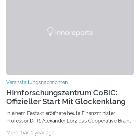
Pflanzen festhalten. Die Künstlerin setzt in den
großformatigen Bildern die Schönheit, das Werden und
Vergehen der Natur künstlerisch wirkungsvoll in Szene.
Künstlerisch-wissenschaftliche Kollaboration im HU-
Labor für Mikrobiologie Für das Projekt „Microverse“ hat
Kathrin Linkersdorff gemeinsam mit der Mikrobiologin
Prof. Dr. Regine Hengge vom…
Veranstaltungsnachrichten
Hirnforschungszentrum CoBIC:
Offizieller Start Mit Glockenklang
In einem Festakt eröffnete heute Finanzminister
Professor Dr. R. Alexander Lorz das Cooperative Brain
Imaging Center (CoBIC) auf dem Campus Niederrad
More than 1 year ago
der Goethe-Universität Frankfurt. Das CoBIC ist eine