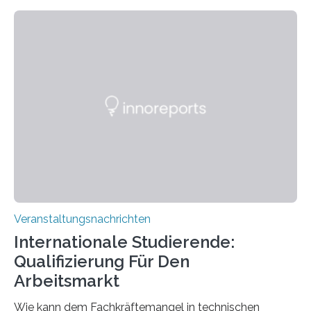
Kooperation der Goethe-Universität, des Max-Planck-
Instituts für empirische Ästhetik sowie des Ernst
Strüngmann Instituts. Es bietet den Forschenden
direkten Zugang zu einer Vielzahl hochmoderner
Spitzentechnologien, mit der die Funktionsweise des
Gehirns besser verstanden und innovative Therapien
für neurologische und psychiatrische Erkrankungen
entwickelt werden können. Die hochmodernen Geräte
sind eingebaut, die Büros sind eingerichtet…
Veranstaltungsnachrichten
Internationale Studierende:
Qualifizierung Für Den
Arbeitsmarkt
Wie kann dem Fachkräftemangel in technischen