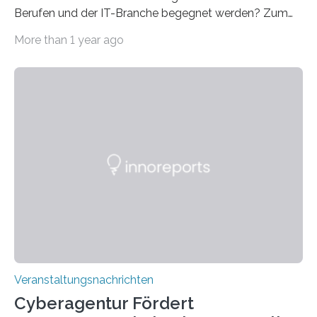
Berufen und der IT-Branche begegnet werden? Zum
Beispiel durch internationale Studierende, die an der
More than 1 year ago
Universität des Saarlandes und der Hochschule für
Technik und Wirtschaft des Saarlandes (htw saar) in
den MINT-Fächern ausgebildet werden und im
Anschluss in den hiesigen Arbeitsmarkt integriert
werden. Damit dies künftig noch besser gelingt, fördert
der Deutsche Akademische Austauschdienst beide
saarländischen Hochschulen im Gemeinschaftsprojekt
„QUAZAR“ mit insgesamt 1,15 Millionen Euro über vier
Jahre. Die Auftaktveranstaltung für das Förderprojekt
findet am…
Veranstaltungsnachrichten
Cyberagentur Fördert