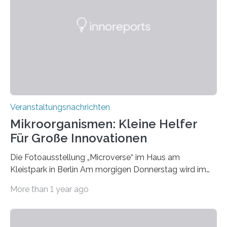
Veranstaltungsnachrichten
Mikroorganismen: Kleine Helfer
Für Große Innovationen
Die Fotoausstellung „Microverse“ im Haus am
Kleistpark in Berlin Am morgigen Donnerstag wird im
Haus am Kleistpark, Berlin-Schöneberg, die Ausstellung
More than 1 year ago
„Microverse“ mit Arbeiten der Fotografin Kathrin
Linkersdorff eröffnet. Die gezeigten Fotografien sind
Momentaufnahmen, die den Verfallsprozess von