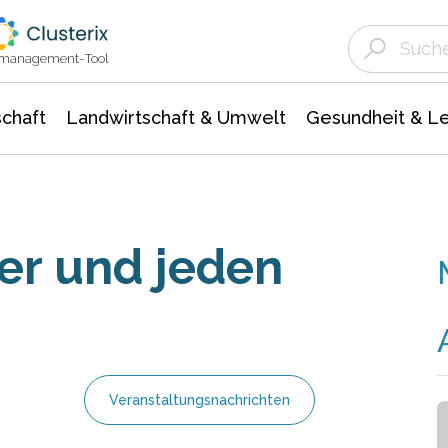
Landwirtschaft & Umwelt
Gesundheit &
Agrar- Forstwissenschaften
Unternehmensmeldungen
Biowissenschafte
Ökologie Umwelt- Naturschutz
ktmanagement-Tool
chaft
Landwirtschaft & Umwelt
Gesundheit & L
er und jeden
Veranstaltungsnachrichten