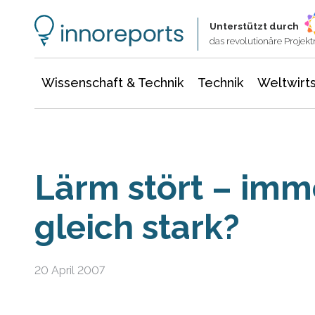
Wissenschaft & Technik
Informationstechnologie
Energie & Elektrotechnik
Unterstützt durch
das revolutionäre Proje
Wissenschaft & Technik
Technik
Weltwirts
Lärm stört – imm
gleich stark?
20 April 2007