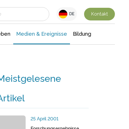
 Leben
Medien & Ereignisse
Interdisziplinäre Forschung
Veranstaltungsnachrichten
n Chemie
Gesellschaftswissenschaften
Kontakt
DE
eben
Medien & Ereignisse
Bildung
Meistgelesene
Artikel
25 April 2001
Forschungsergebnisse