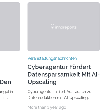
Veranstaltungsnachrichten
Cyberagentur Fördert
Datensparsamkeit Mit AI-
 Den
Upscaling
ngel in
Cyberagentur initiiert Austausch zur
 IT-
Datenreduktion mit AI-Upscaling
? Zum
Partnering Event zum
More than 1 year ago
Forschungsprogramm DDK –