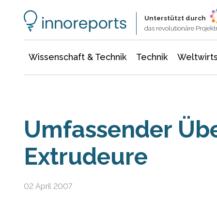
Wissenschaft & Technik
Informationstechnologie
Energie & Elektrotechnik
Unterstützt durch
das revolutionäre Proje
Wissenschaft & Technik
Technik
Weltwirts
Umfassender Über
Extrudeure
02 April 2007