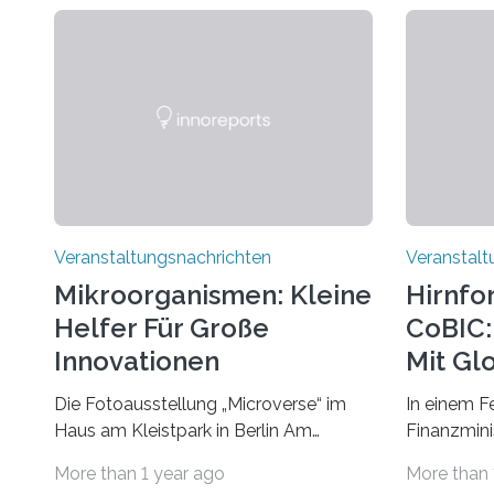
Veranstaltungsnachrichten
Veranstalt
Mikroorganismen: Kleine
Hirnfo
Helfer Für Große
CoBIC: 
Innovationen
Mit Gl
Die Fotoausstellung „Microverse“ im
In einem F
Haus am Kleistpark in Berlin Am
Finanzminis
morgigen Donnerstag wird im Haus am
Alexander 
More than 1 year ago
More than 
Kleistpark, Berlin-Schöneberg, die
Imaging Ce