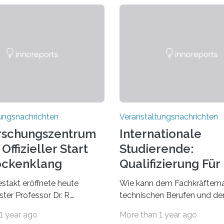
ungsnachrichten
Veranstaltungsnachrichten
rschungszentrum
Internationale
Offizieller Start
Studierende:
ockenklang
Qualifizierung Für
Arbeitsmarkt
estakt eröffnete heute
Wie kann dem Fachkräftema
ter Professor Dr. R.
technischen Berufen und der
Lorz das Cooperative Brain
Branche begegnet werden
1 year ago
More than 1 year ago
nter (CoBIC) auf dem
Beispiel durch internationale