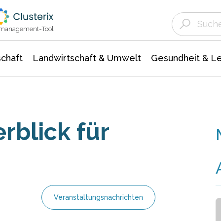
Landwirtschaft & Umwelt
Gesundheit &
Agrar- Forstwissenschaften
Unternehmensmeldungen
Biowissenschafte
Ökologie Umwelt- Naturschutz
ktmanagement-Tool
chaft
Landwirtschaft & Umwelt
Gesundheit & L
blick für
Veranstaltungsnachrichten