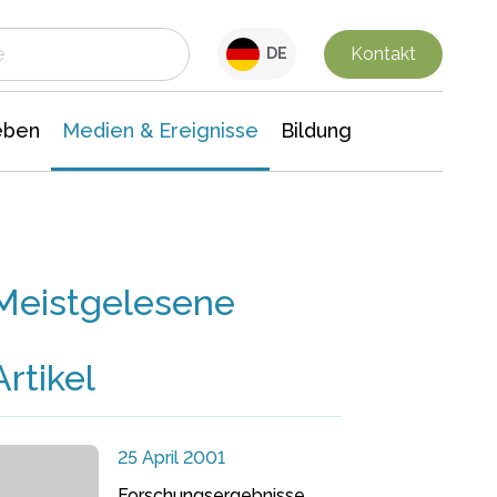
 Leben
Medien & Ereignisse
Interdisziplinäre Forschung
Veranstaltungsnachrichten
n Chemie
Gesellschaftswissenschaften
Kontakt
DE
eben
Medien & Ereignisse
Bildung
Meistgelesene
Artikel
25 April 2001
Forschungsergebnisse