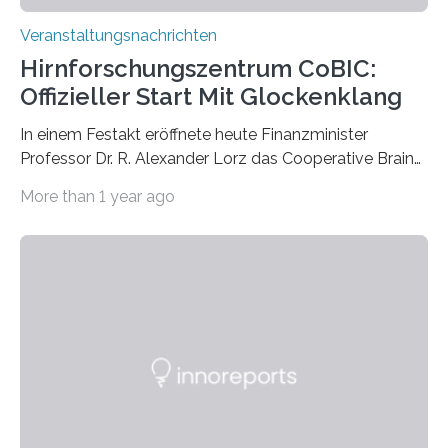
Veranstaltungsnachrichten
Hirnforschungszentrum CoBIC:
Offizieller Start Mit Glockenklang
In einem Festakt eröffnete heute Finanzminister
Professor Dr. R. Alexander Lorz das Cooperative Brain
Imaging Center (CoBIC) auf dem Campus Niederrad
More than 1 year ago
der Goethe-Universität Frankfurt. Das CoBIC ist eine
Kooperation der Goethe-Universität, des Max-Planck-
Instituts für empirische Ästhetik sowie des Ernst
Strüngmann Instituts. Es bietet den Forschenden
direkten Zugang zu einer Vielzahl hochmoderner
Spitzentechnologien, mit der die Funktionsweise des
Gehirns besser verstanden und innovative Therapien
für neurologische und psychiatrische Erkrankungen
entwickelt werden können. Die hochmodernen Geräte
sind eingebaut, die Büros sind eingerichtet…