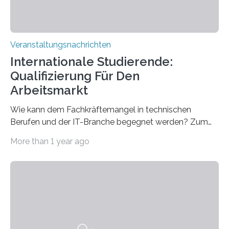
Veranstaltungsnachrichten
Internationale Studierende:
Qualifizierung Für Den
Arbeitsmarkt
Wie kann dem Fachkräftemangel in technischen
Berufen und der IT-Branche begegnet werden? Zum
Beispiel durch internationale Studierende, die an der
More than 1 year ago
Universität des Saarlandes und der Hochschule für
Technik und Wirtschaft des Saarlandes (htw saar) in
den MINT-Fächern ausgebildet werden und im
Anschluss in den hiesigen Arbeitsmarkt integriert
werden. Damit dies künftig noch besser gelingt, fördert
der Deutsche Akademische Austauschdienst beide
saarländischen Hochschulen im Gemeinschaftsprojekt