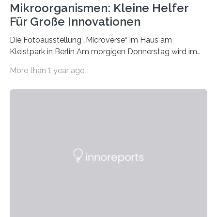
Mikroorganismen: Kleine Helfer
Für Große Innovationen
Die Fotoausstellung „Microverse“ im Haus am
Kleistpark in Berlin Am morgigen Donnerstag wird im
Haus am Kleistpark, Berlin-Schöneberg, die Ausstellung
More than 1 year ago
„Microverse“ mit Arbeiten der Fotografin Kathrin
Linkersdorff eröffnet. Die gezeigten Fotografien sind
Momentaufnahmen, die den Verfallsprozess von
Pflanzen festhalten. Die Künstlerin setzt in den
großformatigen Bildern die Schönheit, das Werden und
Vergehen der Natur künstlerisch wirkungsvoll in Szene.
Künstlerisch-wissenschaftliche Kollaboration im HU-
Labor für Mikrobiologie Für das Projekt „Microverse“ hat
Kathrin Linkersdorff gemeinsam mit der Mikrobiologin
Prof. Dr. Regine Hengge vom…