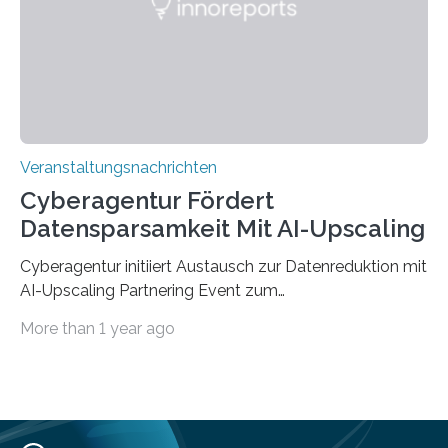
„QUAZAR“ mit insgesamt 1,15 Millionen Euro über vier
Jahre. Die Auftaktveranstaltung für das Förderprojekt
findet am…
Veranstaltungsnachrichten
Cyberagentur Fördert
Datensparsamkeit Mit AI-Upscaling
Cyberagentur initiiert Austausch zur Datenreduktion mit
AI-Upscaling Partnering Event zum
Forschungsprogramm DDK – Vernetzung für
More than 1 year ago
innovative DatenverarbeitungDie Agentur für
Innovation in der Cybersicherheit GmbH (Cyberagentur)
lädt zum virtuellen Partnering Event des
Forschungsprogramms DDK ein. Im Fokus steht die
Entwicklung von Technologien zur gezielten