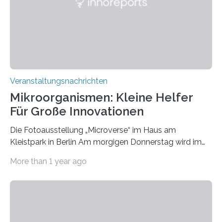
Veranstaltungsnachrichten
Mikroorganismen: Kleine Helfer
Für Große Innovationen
Die Fotoausstellung „Microverse“ im Haus am
Kleistpark in Berlin Am morgigen Donnerstag wird im
Haus am Kleistpark, Berlin-Schöneberg, die Ausstellung
More than 1 year ago
„Microverse“ mit Arbeiten der Fotografin Kathrin
Linkersdorff eröffnet. Die gezeigten Fotografien sind
Momentaufnahmen, die den Verfallsprozess von
Pflanzen festhalten. Die Künstlerin setzt in den
großformatigen Bildern die Schönheit, das Werden und