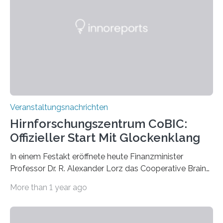
Vergehen der Natur künstlerisch wirkungsvoll in Szene.
Künstlerisch-wissenschaftliche Kollaboration im HU-
Labor für Mikrobiologie Für das Projekt „Microverse“ hat
Kathrin Linkersdorff gemeinsam mit der Mikrobiologin
Prof. Dr. Regine Hengge vom…
Veranstaltungsnachrichten
Hirnforschungszentrum CoBIC:
Offizieller Start Mit Glockenklang
In einem Festakt eröffnete heute Finanzminister
Professor Dr. R. Alexander Lorz das Cooperative Brain
Imaging Center (CoBIC) auf dem Campus Niederrad
More than 1 year ago
der Goethe-Universität Frankfurt. Das CoBIC ist eine
Kooperation der Goethe-Universität, des Max-Planck-
Instituts für empirische Ästhetik sowie des Ernst