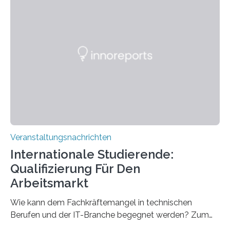
Strüngmann Instituts. Es bietet den Forschenden
direkten Zugang zu einer Vielzahl hochmoderner
Spitzentechnologien, mit der die Funktionsweise des
Gehirns besser verstanden und innovative Therapien
für neurologische und psychiatrische Erkrankungen
entwickelt werden können. Die hochmodernen Geräte
sind eingebaut, die Büros sind eingerichtet…
Veranstaltungsnachrichten
Internationale Studierende:
Qualifizierung Für Den
Arbeitsmarkt
Wie kann dem Fachkräftemangel in technischen
Berufen und der IT-Branche begegnet werden? Zum
Beispiel durch internationale Studierende, die an der