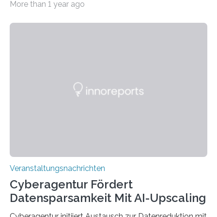
More than 1 year ago
Universität des Saarlandes und der Hochschule für
Technik und Wirtschaft des Saarlandes (htw saar) in
den MINT-Fächern ausgebildet werden und im
Anschluss in den hiesigen Arbeitsmarkt integriert
werden. Damit dies künftig noch besser gelingt, fördert
der Deutsche Akademische Austauschdienst beide
saarländischen Hochschulen im Gemeinschaftsprojekt
„QUAZAR“ mit insgesamt 1,15 Millionen Euro über vier
Jahre. Die Auftaktveranstaltung für das Förderprojekt
findet am…
Veranstaltungsnachrichten
Cyberagentur Fördert
Datensparsamkeit Mit AI-Upscaling
Cyberagentur initiiert Austausch zur Datenreduktion mit