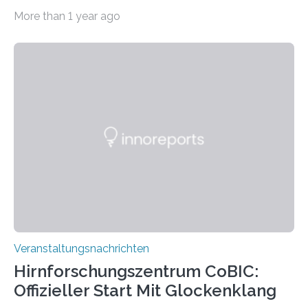
Haus am Kleistpark, Berlin-Schöneberg, die Ausstellung
More than 1 year ago
„Microverse“ mit Arbeiten der Fotografin Kathrin
Linkersdorff eröffnet. Die gezeigten Fotografien sind
Momentaufnahmen, die den Verfallsprozess von
Pflanzen festhalten. Die Künstlerin setzt in den
großformatigen Bildern die Schönheit, das Werden und
Vergehen der Natur künstlerisch wirkungsvoll in Szene.
Künstlerisch-wissenschaftliche Kollaboration im HU-
Labor für Mikrobiologie Für das Projekt „Microverse“ hat
Kathrin Linkersdorff gemeinsam mit der Mikrobiologin
Prof. Dr. Regine Hengge vom…
Veranstaltungsnachrichten
Hirnforschungszentrum CoBIC:
Offizieller Start Mit Glockenklang