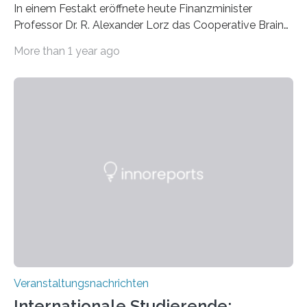
In einem Festakt eröffnete heute Finanzminister
Professor Dr. R. Alexander Lorz das Cooperative Brain
Imaging Center (CoBIC) auf dem Campus Niederrad
More than 1 year ago
der Goethe-Universität Frankfurt. Das CoBIC ist eine
Kooperation der Goethe-Universität, des Max-Planck-
Instituts für empirische Ästhetik sowie des Ernst
Strüngmann Instituts. Es bietet den Forschenden
direkten Zugang zu einer Vielzahl hochmoderner
Spitzentechnologien, mit der die Funktionsweise des
Gehirns besser verstanden und innovative Therapien
für neurologische und psychiatrische Erkrankungen
entwickelt werden können. Die hochmodernen Geräte
sind eingebaut, die Büros sind eingerichtet…
Veranstaltungsnachrichten
Internationale Studierende: