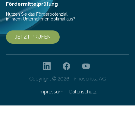
bis 16:00 Uhr, ein virtuelles Partnering Event zum
Fördermittelprüfung
Forschungsprogramm „Datenrekonstruktion…
Nutzen Sie das Förderpotenzial
in Ihrem Unternehmen optimal aus?
JETZT PRÜFEN
Copyright © 2026 - innoscripta AG
Impressum
Datenschutz