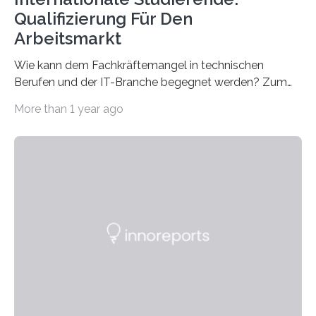
Qualifizierung Für Den
Arbeitsmarkt
Wie kann dem Fachkräftemangel in technischen
Berufen und der IT-Branche begegnet werden? Zum
Beispiel durch internationale Studierende, die an der
More than 1 year ago
Universität des Saarlandes und der Hochschule für
Technik und Wirtschaft des Saarlandes (htw saar) in
den MINT-Fächern ausgebildet werden und im
Anschluss in den hiesigen Arbeitsmarkt integriert
werden. Damit dies künftig noch besser gelingt, fördert
der Deutsche Akademische Austauschdienst beide
saarländischen Hochschulen im Gemeinschaftsprojekt
„QUAZAR“ mit insgesamt 1,15 Millionen Euro über vier
Jahre. Die Auftaktveranstaltung für das Förderprojekt
findet am…