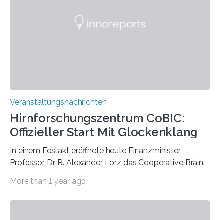
Künstlerisch-wissenschaftliche Kollaboration im HU-
Labor für Mikrobiologie Für das Projekt „Microverse“ hat
Kathrin Linkersdorff gemeinsam mit der Mikrobiologin
Prof. Dr. Regine Hengge vom…
Veranstaltungsnachrichten
Hirnforschungszentrum CoBIC:
Offizieller Start Mit Glockenklang
In einem Festakt eröffnete heute Finanzminister
Professor Dr. R. Alexander Lorz das Cooperative Brain
Imaging Center (CoBIC) auf dem Campus Niederrad
More than 1 year ago
der Goethe-Universität Frankfurt. Das CoBIC ist eine
Kooperation der Goethe-Universität, des Max-Planck-
Instituts für empirische Ästhetik sowie des Ernst