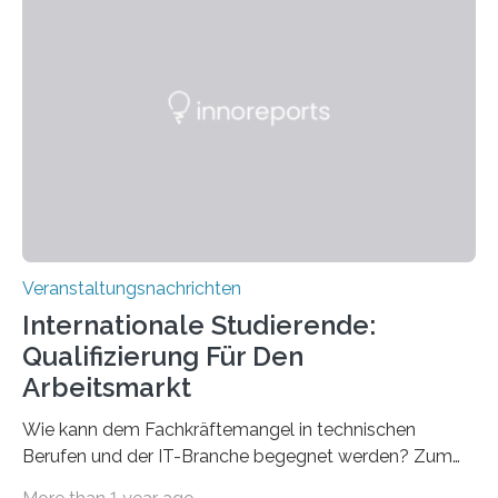
Strüngmann Instituts. Es bietet den Forschenden
direkten Zugang zu einer Vielzahl hochmoderner
Spitzentechnologien, mit der die Funktionsweise des
Gehirns besser verstanden und innovative Therapien
für neurologische und psychiatrische Erkrankungen
entwickelt werden können. Die hochmodernen Geräte
sind eingebaut, die Büros sind eingerichtet…
Veranstaltungsnachrichten
Internationale Studierende:
Qualifizierung Für Den
Arbeitsmarkt
Wie kann dem Fachkräftemangel in technischen
Berufen und der IT-Branche begegnet werden? Zum
Beispiel durch internationale Studierende, die an der