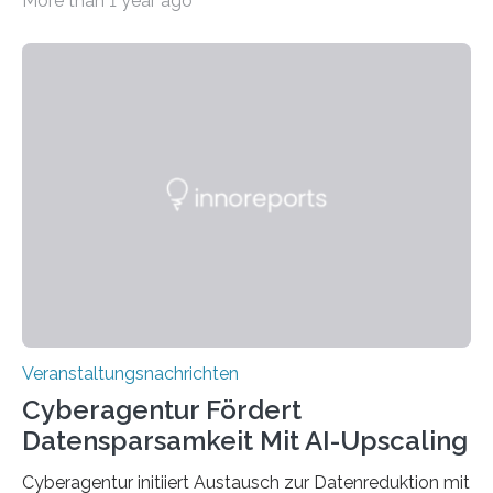
More than 1 year ago
Universität des Saarlandes und der Hochschule für
Technik und Wirtschaft des Saarlandes (htw saar) in
den MINT-Fächern ausgebildet werden und im
Anschluss in den hiesigen Arbeitsmarkt integriert
werden. Damit dies künftig noch besser gelingt, fördert
der Deutsche Akademische Austauschdienst beide
saarländischen Hochschulen im Gemeinschaftsprojekt
„QUAZAR“ mit insgesamt 1,15 Millionen Euro über vier
Jahre. Die Auftaktveranstaltung für das Förderprojekt
findet am…
Veranstaltungsnachrichten
Cyberagentur Fördert
Datensparsamkeit Mit AI-Upscaling
Cyberagentur initiiert Austausch zur Datenreduktion mit