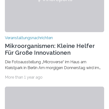
Veranstaltungsnachrichten
Mikroorganismen: Kleine Helfer
Für Große Innovationen
Die Fotoausstellung „Microverse“ im Haus am
Kleistpark in Berlin Am morgigen Donnerstag wird im
Haus am Kleistpark, Berlin-Schöneberg, die Ausstellung
More than 1 year ago
„Microverse“ mit Arbeiten der Fotografin Kathrin
Linkersdorff eröffnet. Die gezeigten Fotografien sind
Momentaufnahmen, die den Verfallsprozess von
Pflanzen festhalten. Die Künstlerin setzt in den
großformatigen Bildern die Schönheit, das Werden und
Vergehen der Natur künstlerisch wirkungsvoll in Szene.