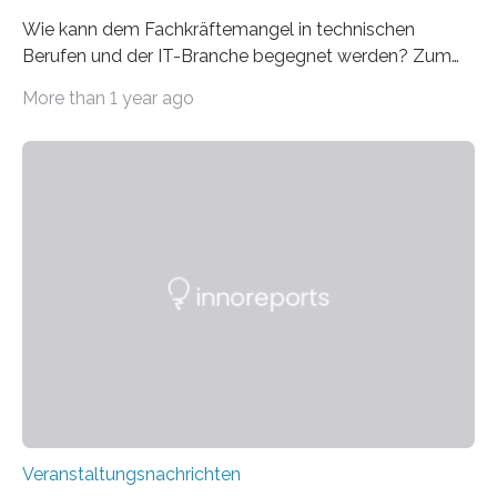
Wie kann dem Fachkräftemangel in technischen
Berufen und der IT-Branche begegnet werden? Zum
Beispiel durch internationale Studierende, die an der
More than 1 year ago
Universität des Saarlandes und der Hochschule für
Technik und Wirtschaft des Saarlandes (htw saar) in
den MINT-Fächern ausgebildet werden und im
Anschluss in den hiesigen Arbeitsmarkt integriert
werden. Damit dies künftig noch besser gelingt, fördert
der Deutsche Akademische Austauschdienst beide
saarländischen Hochschulen im Gemeinschaftsprojekt
„QUAZAR“ mit insgesamt 1,15 Millionen Euro über vier
Jahre. Die Auftaktveranstaltung für das Förderprojekt
findet am…
Veranstaltungsnachrichten