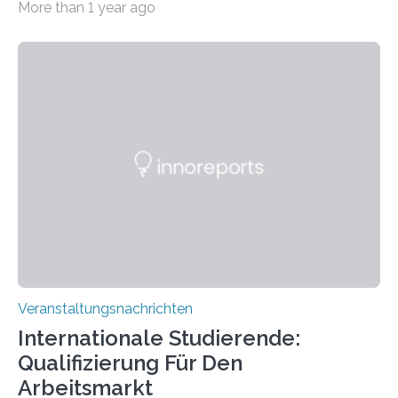
More than 1 year ago
der Goethe-Universität Frankfurt. Das CoBIC ist eine
Kooperation der Goethe-Universität, des Max-Planck-
Instituts für empirische Ästhetik sowie des Ernst
Strüngmann Instituts. Es bietet den Forschenden
direkten Zugang zu einer Vielzahl hochmoderner
Spitzentechnologien, mit der die Funktionsweise des
Gehirns besser verstanden und innovative Therapien
für neurologische und psychiatrische Erkrankungen
entwickelt werden können. Die hochmodernen Geräte
sind eingebaut, die Büros sind eingerichtet…
Veranstaltungsnachrichten
Internationale Studierende:
Qualifizierung Für Den
Arbeitsmarkt