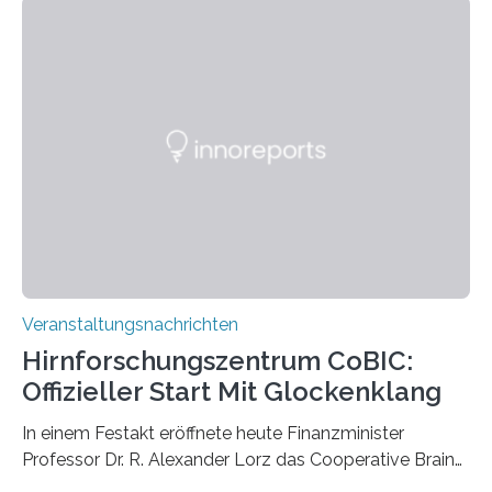
Momentaufnahmen, die den Verfallsprozess von
Pflanzen festhalten. Die Künstlerin setzt in den
großformatigen Bildern die Schönheit, das Werden und
Vergehen der Natur künstlerisch wirkungsvoll in Szene.
Künstlerisch-wissenschaftliche Kollaboration im HU-
Labor für Mikrobiologie Für das Projekt „Microverse“ hat
Kathrin Linkersdorff gemeinsam mit der Mikrobiologin
Prof. Dr. Regine Hengge vom…
Veranstaltungsnachrichten
Hirnforschungszentrum CoBIC:
Offizieller Start Mit Glockenklang
In einem Festakt eröffnete heute Finanzminister
Professor Dr. R. Alexander Lorz das Cooperative Brain
Imaging Center (CoBIC) auf dem Campus Niederrad