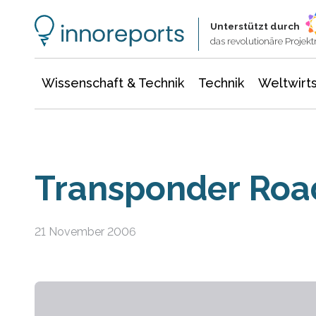
Wissenschaft & Technik
Informationstechnologie
Energie & Elektrotechnik
Unterstützt durch
das revolutionäre Proje
Wissenschaft & Technik
Technik
Weltwirts
Transponder Ro
21 November 2006