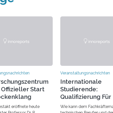
ungsnachrichten
Veranstaltungsnachrichten
rschungszentrum
Internationale
Offizieller Start
Studierende:
ockenklang
Qualifizierung Für
Arbeitsmarkt
estakt eröffnete heute
Wie kann dem Fachkräftema
ter Professor Dr. R.
technischen Berufen und der