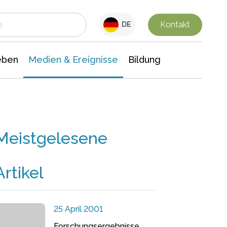
 Leben
Medien & Ereignisse
Interdisziplinäre Forschung
Veranstaltungsnachrichten
n Chemie
Gesellschaftswissenschaften
Kontakt
DE
eben
Medien & Ereignisse
Bildung
Meistgelesene
Artikel
25 April 2001
Forschungsergebnisse