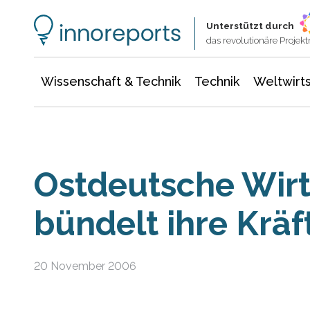
Wissenschaft & Technik
Informationstechnologie
Energie & Elektrotechnik
Unterstützt durch
das revolutionäre Proje
Wissenschaft & Technik
Technik
Weltwirts
Ostdeutsche Wirt
bündelt ihre Kräf
20 November 2006