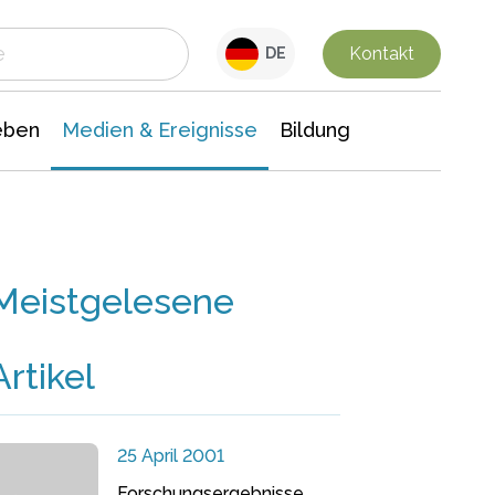
 Leben
Medien & Ereignisse
Interdisziplinäre Forschung
Veranstaltungsnachrichten
n Chemie
Gesellschaftswissenschaften
Kontakt
DE
eben
Medien & Ereignisse
Bildung
Meistgelesene
Artikel
25 April 2001
Forschungsergebnisse