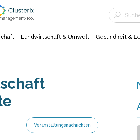
Landwirtschaft & Umwelt
Gesundheit &
Agrar- Forstwissenschaften
Unternehmensmeldungen
Biowissenschafte
Ökologie Umwelt- Naturschutz
ktmanagement-Tool
chaft
Landwirtschaft & Umwelt
Gesundheit & L
schaft
te
Veranstaltungsnachrichten