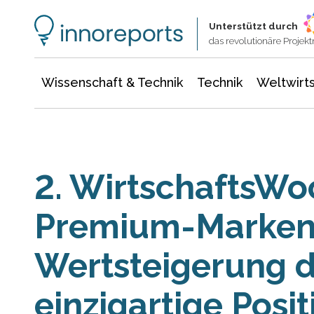
Wissenschaft & Technik
Informationstechnologie
Energie & Elektrotechnik
Unterstützt durch
das revolutionäre Proje
Wissenschaft & Technik
Technik
Weltwirts
2. WirtschaftsW
Premium-Marken
Wertsteigerung 
einzigartige Posi