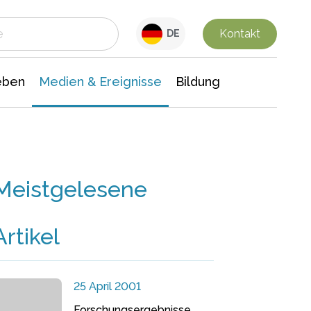
 Leben
Medien & Ereignisse
Interdisziplinäre Forschung
Veranstaltungsnachrichten
n Chemie
Gesellschaftswissenschaften
Kontakt
DE
eben
Medien & Ereignisse
Bildung
Meistgelesene
Artikel
25 April 2001
Forschungsergebnisse