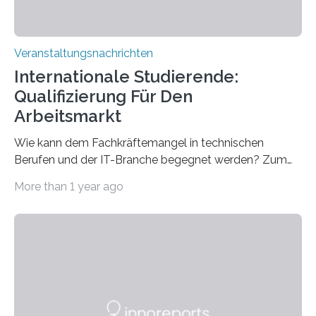
Veranstaltungsnachrichten
Internationale Studierende:
Qualifizierung Für Den
Arbeitsmarkt
Wie kann dem Fachkräftemangel in technischen
Berufen und der IT-Branche begegnet werden? Zum
Beispiel durch internationale Studierende, die an der
More than 1 year ago
Universität des Saarlandes und der Hochschule für
Technik und Wirtschaft des Saarlandes (htw saar) in
den MINT-Fächern ausgebildet werden und im
Anschluss in den hiesigen Arbeitsmarkt integriert
werden. Damit dies künftig noch besser gelingt, fördert
der Deutsche Akademische Austauschdienst beide
saarländischen Hochschulen im Gemeinschaftsprojekt
„QUAZAR“ mit insgesamt 1,15 Millionen Euro über vier