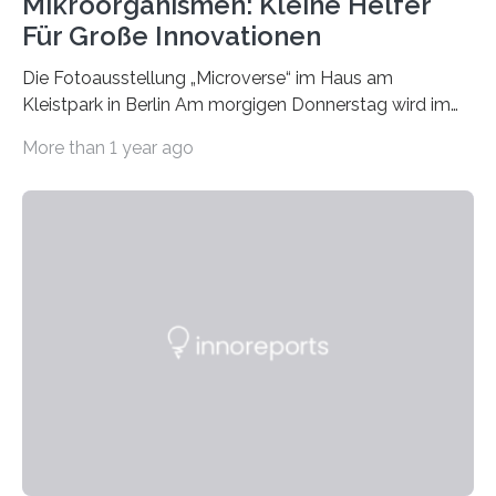
Mikroorganismen: Kleine Helfer
Für Große Innovationen
Die Fotoausstellung „Microverse“ im Haus am
Kleistpark in Berlin Am morgigen Donnerstag wird im
Haus am Kleistpark, Berlin-Schöneberg, die Ausstellung
More than 1 year ago
„Microverse“ mit Arbeiten der Fotografin Kathrin
Linkersdorff eröffnet. Die gezeigten Fotografien sind
Momentaufnahmen, die den Verfallsprozess von
Pflanzen festhalten. Die Künstlerin setzt in den
großformatigen Bildern die Schönheit, das Werden und
Vergehen der Natur künstlerisch wirkungsvoll in Szene.
Künstlerisch-wissenschaftliche Kollaboration im HU-
Labor für Mikrobiologie Für das Projekt „Microverse“ hat
Kathrin Linkersdorff gemeinsam mit der Mikrobiologin
Prof. Dr. Regine Hengge vom…