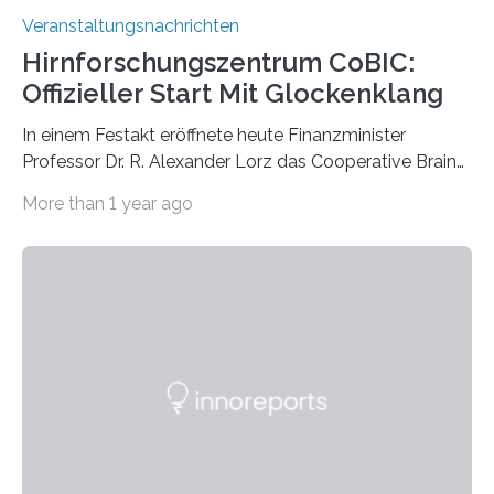
Veranstaltungsnachrichten
Hirnforschungszentrum CoBIC:
Offizieller Start Mit Glockenklang
In einem Festakt eröffnete heute Finanzminister
Professor Dr. R. Alexander Lorz das Cooperative Brain
Imaging Center (CoBIC) auf dem Campus Niederrad
More than 1 year ago
der Goethe-Universität Frankfurt. Das CoBIC ist eine
Kooperation der Goethe-Universität, des Max-Planck-
Instituts für empirische Ästhetik sowie des Ernst
Strüngmann Instituts. Es bietet den Forschenden
direkten Zugang zu einer Vielzahl hochmoderner
Spitzentechnologien, mit der die Funktionsweise des
Gehirns besser verstanden und innovative Therapien
für neurologische und psychiatrische Erkrankungen
entwickelt werden können. Die hochmodernen Geräte
sind eingebaut, die Büros sind eingerichtet…