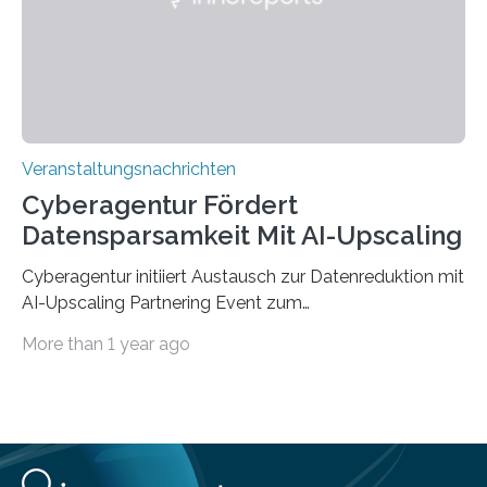
Jahre. Die Auftaktveranstaltung für das Förderprojekt
findet am…
Veranstaltungsnachrichten
Cyberagentur Fördert
Datensparsamkeit Mit AI-Upscaling
Cyberagentur initiiert Austausch zur Datenreduktion mit
AI-Upscaling Partnering Event zum
Forschungsprogramm DDK – Vernetzung für
More than 1 year ago
innovative DatenverarbeitungDie Agentur für
Innovation in der Cybersicherheit GmbH (Cyberagentur)
lädt zum virtuellen Partnering Event des
Forschungsprogramms DDK ein. Im Fokus steht die
Entwicklung von Technologien zur gezielten
Datenreduktion und Rekonstruktion in schwierigen