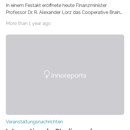
In einem Festakt eröffnete heute Finanzminister
Professor Dr. R. Alexander Lorz das Cooperative Brain
Imaging Center (CoBIC) auf dem Campus Niederrad
More than 1 year ago
der Goethe-Universität Frankfurt. Das CoBIC ist eine
Kooperation der Goethe-Universität, des Max-Planck-
Instituts für empirische Ästhetik sowie des Ernst
Strüngmann Instituts. Es bietet den Forschenden
direkten Zugang zu einer Vielzahl hochmoderner
Spitzentechnologien, mit der die Funktionsweise des
Gehirns besser verstanden und innovative Therapien
für neurologische und psychiatrische Erkrankungen
entwickelt werden können. Die hochmodernen Geräte
sind eingebaut, die Büros sind eingerichtet…
Veranstaltungsnachrichten