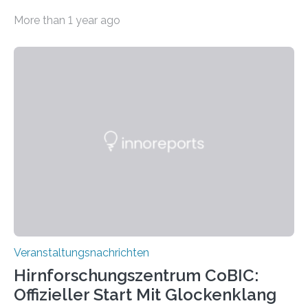
Haus am Kleistpark, Berlin-Schöneberg, die Ausstellung
More than 1 year ago
„Microverse“ mit Arbeiten der Fotografin Kathrin
Linkersdorff eröffnet. Die gezeigten Fotografien sind
Momentaufnahmen, die den Verfallsprozess von
Pflanzen festhalten. Die Künstlerin setzt in den
großformatigen Bildern die Schönheit, das Werden und
Vergehen der Natur künstlerisch wirkungsvoll in Szene.
Künstlerisch-wissenschaftliche Kollaboration im HU-
Labor für Mikrobiologie Für das Projekt „Microverse“ hat
Kathrin Linkersdorff gemeinsam mit der Mikrobiologin
Prof. Dr. Regine Hengge vom…
Veranstaltungsnachrichten
Hirnforschungszentrum CoBIC:
Offizieller Start Mit Glockenklang