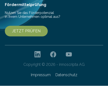
bis 16:00 Uhr, ein virtuelles Partnering Event zum
Fördermittelprüfung
Forschungsprogramm „Datenrekonstruktion…
Nutzen Sie das Förderpotenzial
in Ihrem Unternehmen optimal aus?
JETZT PRÜFEN
Copyright © 2026 - innoscripta AG
Impressum
Datenschutz