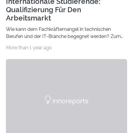
Internationale Studierende:
Qualifizierung Für Den
Arbeitsmarkt
Wie kann dem Fachkräftemangel in technischen
Berufen und der IT-Branche begegnet werden? Zum
Beispiel durch internationale Studierende, die an der
More than 1 year ago
Universität des Saarlandes und der Hochschule für
Technik und Wirtschaft des Saarlandes (htw saar) in
den MINT-Fächern ausgebildet werden und im
Anschluss in den hiesigen Arbeitsmarkt integriert
werden. Damit dies künftig noch besser gelingt, fördert
der Deutsche Akademische Austauschdienst beide
saarländischen Hochschulen im Gemeinschaftsprojekt
„QUAZAR“ mit insgesamt 1,15 Millionen Euro über vier
Jahre. Die Auftaktveranstaltung für das Förderprojekt
findet am…