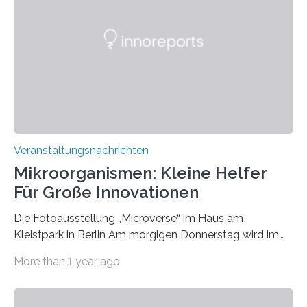
Veranstaltungsnachrichten
Mikroorganismen: Kleine Helfer
Für Große Innovationen
Die Fotoausstellung „Microverse“ im Haus am
Kleistpark in Berlin Am morgigen Donnerstag wird im
Haus am Kleistpark, Berlin-Schöneberg, die Ausstellung
More than 1 year ago
„Microverse“ mit Arbeiten der Fotografin Kathrin
Linkersdorff eröffnet. Die gezeigten Fotografien sind
Momentaufnahmen, die den Verfallsprozess von