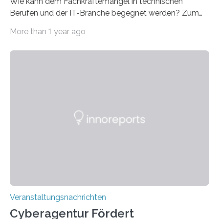
Wie kann dem Fachkräftemangel in technischen
Berufen und der IT-Branche begegnet werden? Zum
Beispiel durch internationale Studierende, die an der
More than 1 year ago
Universität des Saarlandes und der Hochschule für
Technik und Wirtschaft des Saarlandes (htw saar) in
den MINT-Fächern ausgebildet werden und im
Anschluss in den hiesigen Arbeitsmarkt integriert
werden. Damit dies künftig noch besser gelingt, fördert
der Deutsche Akademische Austauschdienst beide
saarländischen Hochschulen im Gemeinschaftsprojekt
„QUAZAR“ mit insgesamt 1,15 Millionen Euro über vier
Jahre. Die Auftaktveranstaltung für das Förderprojekt
findet am…
Veranstaltungsnachrichten
Cyberagentur Fördert