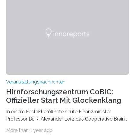
Pflanzen festhalten. Die Künstlerin setzt in den
großformatigen Bildern die Schönheit, das Werden und
Vergehen der Natur künstlerisch wirkungsvoll in Szene.
Künstlerisch-wissenschaftliche Kollaboration im HU-
Labor für Mikrobiologie Für das Projekt „Microverse“ hat
Kathrin Linkersdorff gemeinsam mit der Mikrobiologin
Prof. Dr. Regine Hengge vom…
Veranstaltungsnachrichten
Hirnforschungszentrum CoBIC:
Offizieller Start Mit Glockenklang
In einem Festakt eröffnete heute Finanzminister
Professor Dr. R. Alexander Lorz das Cooperative Brain
Imaging Center (CoBIC) auf dem Campus Niederrad
More than 1 year ago
der Goethe-Universität Frankfurt. Das CoBIC ist eine