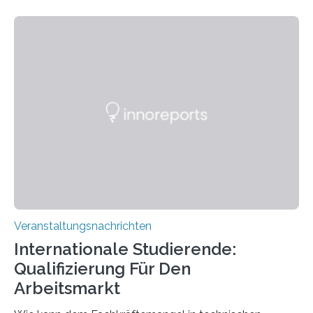
Kooperation der Goethe-Universität, des Max-Planck-
Instituts für empirische Ästhetik sowie des Ernst
Strüngmann Instituts. Es bietet den Forschenden
direkten Zugang zu einer Vielzahl hochmoderner
Spitzentechnologien, mit der die Funktionsweise des
Gehirns besser verstanden und innovative Therapien
für neurologische und psychiatrische Erkrankungen
entwickelt werden können. Die hochmodernen Geräte
sind eingebaut, die Büros sind eingerichtet…
Veranstaltungsnachrichten
Internationale Studierende:
Qualifizierung Für Den
Arbeitsmarkt