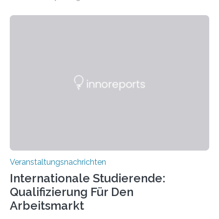
der Goethe-Universität Frankfurt. Das CoBIC ist eine
Kooperation der Goethe-Universität, des Max-Planck-
Instituts für empirische Ästhetik sowie des Ernst
Strüngmann Instituts. Es bietet den Forschenden
direkten Zugang zu einer Vielzahl hochmoderner
Spitzentechnologien, mit der die Funktionsweise des
Gehirns besser verstanden und innovative Therapien
für neurologische und psychiatrische Erkrankungen
entwickelt werden können. Die hochmodernen Geräte
sind eingebaut, die Büros sind eingerichtet…
Veranstaltungsnachrichten
Internationale Studierende:
Qualifizierung Für Den
Arbeitsmarkt