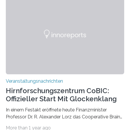
Pflanzen festhalten. Die Künstlerin setzt in den
großformatigen Bildern die Schönheit, das Werden und
Vergehen der Natur künstlerisch wirkungsvoll in Szene.
Künstlerisch-wissenschaftliche Kollaboration im HU-
Labor für Mikrobiologie Für das Projekt „Microverse“ hat
Kathrin Linkersdorff gemeinsam mit der Mikrobiologin
Prof. Dr. Regine Hengge vom…
Veranstaltungsnachrichten
Hirnforschungszentrum CoBIC:
Offizieller Start Mit Glockenklang
In einem Festakt eröffnete heute Finanzminister
Professor Dr. R. Alexander Lorz das Cooperative Brain
Imaging Center (CoBIC) auf dem Campus Niederrad
More than 1 year ago