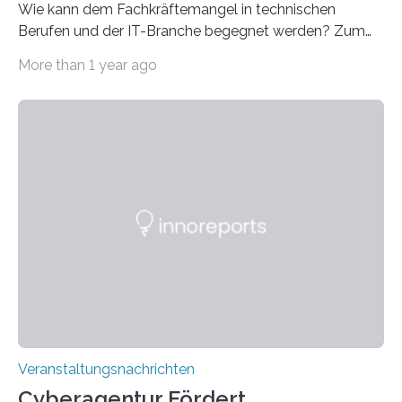
Wie kann dem Fachkräftemangel in technischen
Berufen und der IT-Branche begegnet werden? Zum
Beispiel durch internationale Studierende, die an der
More than 1 year ago
Universität des Saarlandes und der Hochschule für
Technik und Wirtschaft des Saarlandes (htw saar) in
den MINT-Fächern ausgebildet werden und im
Anschluss in den hiesigen Arbeitsmarkt integriert
werden. Damit dies künftig noch besser gelingt, fördert
der Deutsche Akademische Austauschdienst beide
saarländischen Hochschulen im Gemeinschaftsprojekt
„QUAZAR“ mit insgesamt 1,15 Millionen Euro über vier
Jahre. Die Auftaktveranstaltung für das Förderprojekt
findet am…
Veranstaltungsnachrichten
Cyberagentur Fördert