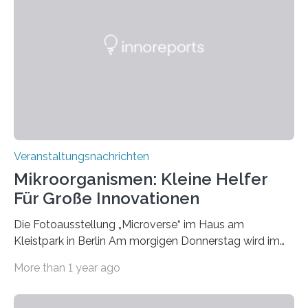
Veranstaltungsnachrichten
Mikroorganismen: Kleine Helfer
Für Große Innovationen
Die Fotoausstellung „Microverse“ im Haus am
Kleistpark in Berlin Am morgigen Donnerstag wird im
Haus am Kleistpark, Berlin-Schöneberg, die Ausstellung
More than 1 year ago
„Microverse“ mit Arbeiten der Fotografin Kathrin
Linkersdorff eröffnet. Die gezeigten Fotografien sind
Momentaufnahmen, die den Verfallsprozess von