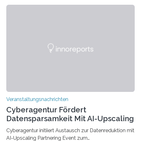
Technik und Wirtschaft des Saarlandes (htw saar) in
den MINT-Fächern ausgebildet werden und im
Anschluss in den hiesigen Arbeitsmarkt integriert
werden. Damit dies künftig noch besser gelingt, fördert
der Deutsche Akademische Austauschdienst beide
saarländischen Hochschulen im Gemeinschaftsprojekt
„QUAZAR“ mit insgesamt 1,15 Millionen Euro über vier
Jahre. Die Auftaktveranstaltung für das Förderprojekt
findet am…
Veranstaltungsnachrichten
Cyberagentur Fördert
Datensparsamkeit Mit AI-Upscaling
Cyberagentur initiiert Austausch zur Datenreduktion mit
AI-Upscaling Partnering Event zum