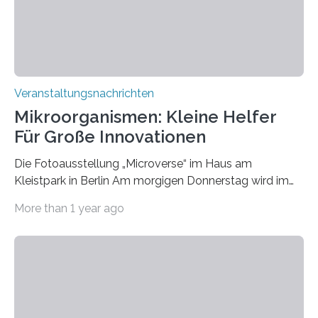
Veranstaltungsnachrichten
Mikroorganismen: Kleine Helfer
Für Große Innovationen
Die Fotoausstellung „Microverse“ im Haus am
Kleistpark in Berlin Am morgigen Donnerstag wird im
Haus am Kleistpark, Berlin-Schöneberg, die Ausstellung
More than 1 year ago
„Microverse“ mit Arbeiten der Fotografin Kathrin
Linkersdorff eröffnet. Die gezeigten Fotografien sind
Momentaufnahmen, die den Verfallsprozess von
Pflanzen festhalten. Die Künstlerin setzt in den
großformatigen Bildern die Schönheit, das Werden und
Vergehen der Natur künstlerisch wirkungsvoll in Szene.
Künstlerisch-wissenschaftliche Kollaboration im HU-