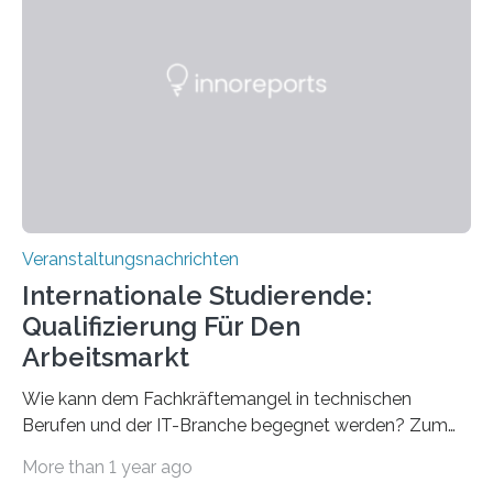
direkten Zugang zu einer Vielzahl hochmoderner
Spitzentechnologien, mit der die Funktionsweise des
Gehirns besser verstanden und innovative Therapien
für neurologische und psychiatrische Erkrankungen
entwickelt werden können. Die hochmodernen Geräte
sind eingebaut, die Büros sind eingerichtet…
Veranstaltungsnachrichten
Internationale Studierende:
Qualifizierung Für Den
Arbeitsmarkt
Wie kann dem Fachkräftemangel in technischen
Berufen und der IT-Branche begegnet werden? Zum
Beispiel durch internationale Studierende, die an der
More than 1 year ago
Universität des Saarlandes und der Hochschule für