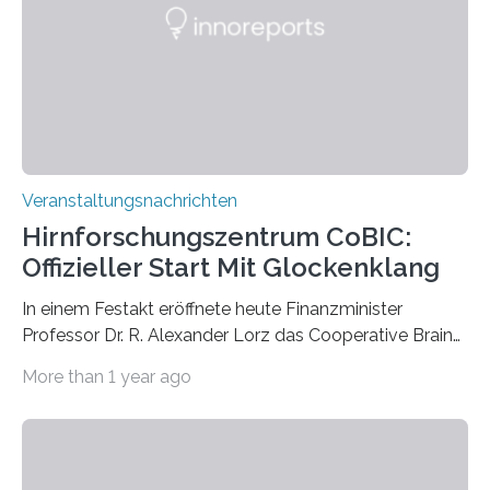
Labor für Mikrobiologie Für das Projekt „Microverse“ hat
Kathrin Linkersdorff gemeinsam mit der Mikrobiologin
Prof. Dr. Regine Hengge vom…
Veranstaltungsnachrichten
Hirnforschungszentrum CoBIC:
Offizieller Start Mit Glockenklang
In einem Festakt eröffnete heute Finanzminister
Professor Dr. R. Alexander Lorz das Cooperative Brain
Imaging Center (CoBIC) auf dem Campus Niederrad
More than 1 year ago
der Goethe-Universität Frankfurt. Das CoBIC ist eine
Kooperation der Goethe-Universität, des Max-Planck-
Instituts für empirische Ästhetik sowie des Ernst
Strüngmann Instituts. Es bietet den Forschenden