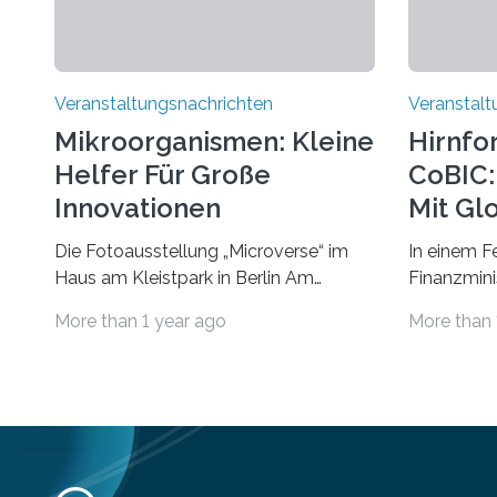
Veranstaltungsnachrichten
Veranstalt
Mikroorganismen: Kleine
Hirnfo
Helfer Für Große
CoBIC: 
Innovationen
Mit Gl
Die Fotoausstellung „Microverse“ im
In einem F
Haus am Kleistpark in Berlin Am
Finanzminis
morgigen Donnerstag wird im Haus am
Alexander 
More than 1 year ago
More than 
Kleistpark, Berlin-Schöneberg, die
Imaging Ce
Ausstellung „Microverse“ mit Arbeiten
Campus Ni
der Fotografin Kathrin Linkersdorff
Universität
eröffnet. Die gezeigten Fotografien sind
eine Koope
Momentaufnahmen, die den
Universität
Verfallsprozess von Pflanzen
für empiri
festhalten. Die Künstlerin setzt in den
Strüngmann