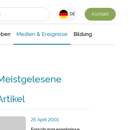
 Leben
Medien & Ereignisse
Interdisziplinäre Forschung
Veranstaltungsnachrichten
n Chemie
Gesellschaftswissenschaften
Kontakt
DE
eben
Medien & Ereignisse
Bildung
Meistgelesene
Artikel
25 April 2001
Forschungsergebnisse