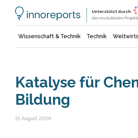
Wissenschaft & Technik
Informationstechnologie
Energie & Elektrotechnik
Unterstützt durch
das revolutionäre Proje
Wissenschaft & Technik
Technik
Weltwirts
Katalyse für Che
Bildung
15 August 2006