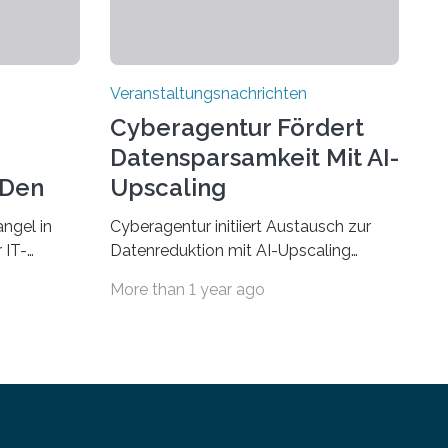
Veranstaltungsnachrichten
Cyberagentur Fördert
Datensparsamkeit Mit AI-
 Den
Upscaling
ngel in
Cyberagentur initiiert Austausch zur
 IT-
Datenreduktion mit AI-Upscaling
? Zum
Partnering Event zum
More than 1 year ago
Forschungsprogramm DDK –
rsität des
Vernetzung für innovative
ule für
DatenverarbeitungDie Agentur für
 Saarlandes
Innovation in der Cybersicherheit
ern
GmbH (Cyberagentur) lädt zum
Anschluss
virtuellen Partnering Event des
integriert
Forschungsprogramms DDK ein. Im