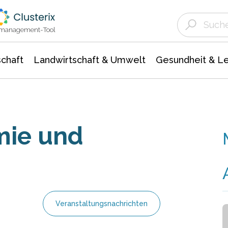
Landwirtschaft & Umwelt
Gesundheit &
Agrar- Forstwissenschaften
Unternehmensmeldungen
Biowissenschafte
Ökologie Umwelt- Naturschutz
ktmanagement-Tool
chaft
Landwirtschaft & Umwelt
Gesundheit & L
mie und
Veranstaltungsnachrichten