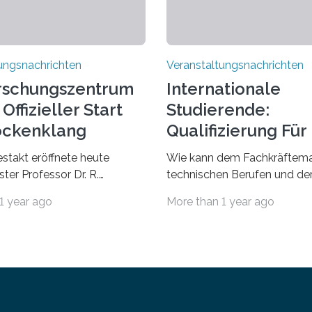
ungsnachrichten
Veranstaltungsnachrichten
rschungszentrum
Internationale
Offizieller Start
Studierende:
ockenklang
Qualifizierung Für
Arbeitsmarkt
estakt eröffnete heute
Wie kann dem Fachkräftema
ter Professor Dr. R.
technischen Berufen und der
Lorz das Cooperative Brain
Branche begegnet werden
1 year ago
More than 1 year ago
nter (CoBIC) auf dem
Beispiel durch internationale
ederrad der Goethe-
Studierende, die an der Unive
 Frankfurt. Das CoBIC ist
Saarlandes und der Hochsch
ration der Goethe-
Technik und Wirtschaft des
, des Max-Planck-Instituts
(htw saar) in den MINT-Fäch
sche Ästhetik sowie des Ernst
ausgebildet werden und im 
 Instituts. Es bietet den
in den hiesigen Arbeitsmarkt 