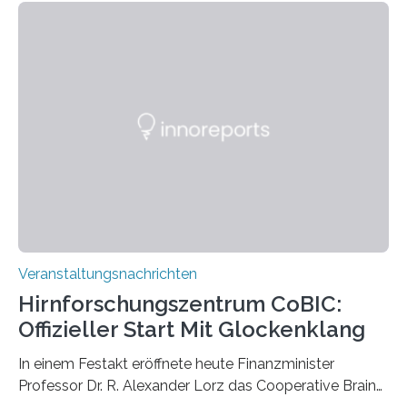
Momentaufnahmen, die den Verfallsprozess von
Pflanzen festhalten. Die Künstlerin setzt in den
großformatigen Bildern die Schönheit, das Werden und
Vergehen der Natur künstlerisch wirkungsvoll in Szene.
Künstlerisch-wissenschaftliche Kollaboration im HU-
Labor für Mikrobiologie Für das Projekt „Microverse“ hat
Kathrin Linkersdorff gemeinsam mit der Mikrobiologin
Prof. Dr. Regine Hengge vom…
Veranstaltungsnachrichten
Hirnforschungszentrum CoBIC:
Offizieller Start Mit Glockenklang
In einem Festakt eröffnete heute Finanzminister
Professor Dr. R. Alexander Lorz das Cooperative Brain