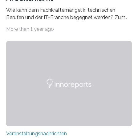
Wie kann dem Fachkräftemangel in technischen
Berufen und der IT-Branche begegnet werden? Zum
Beispiel durch internationale Studierende, die an der
More than 1 year ago
Universität des Saarlandes und der Hochschule für
Technik und Wirtschaft des Saarlandes (htw saar) in
den MINT-Fächern ausgebildet werden und im
Anschluss in den hiesigen Arbeitsmarkt integriert
werden. Damit dies künftig noch besser gelingt, fördert
der Deutsche Akademische Austauschdienst beide
saarländischen Hochschulen im Gemeinschaftsprojekt
„QUAZAR“ mit insgesamt 1,15 Millionen Euro über vier
Jahre. Die Auftaktveranstaltung für das Förderprojekt
findet am…
Veranstaltungsnachrichten