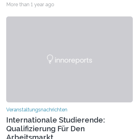
Imaging Center (CoBIC) auf dem Campus Niederrad
More than 1 year ago
der Goethe-Universität Frankfurt. Das CoBIC ist eine
Kooperation der Goethe-Universität, des Max-Planck-
Instituts für empirische Ästhetik sowie des Ernst
Strüngmann Instituts. Es bietet den Forschenden
direkten Zugang zu einer Vielzahl hochmoderner
Spitzentechnologien, mit der die Funktionsweise des
Gehirns besser verstanden und innovative Therapien
für neurologische und psychiatrische Erkrankungen
entwickelt werden können. Die hochmodernen Geräte
sind eingebaut, die Büros sind eingerichtet…
Veranstaltungsnachrichten
Internationale Studierende:
Qualifizierung Für Den
Arbeitsmarkt