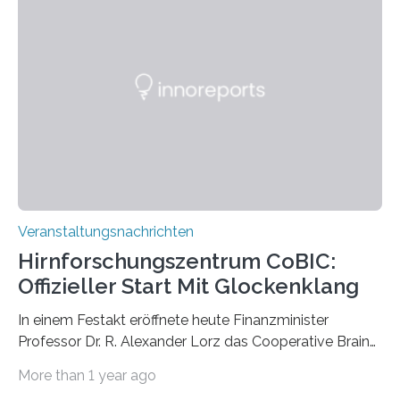
Pflanzen festhalten. Die Künstlerin setzt in den
großformatigen Bildern die Schönheit, das Werden und
Vergehen der Natur künstlerisch wirkungsvoll in Szene.
Künstlerisch-wissenschaftliche Kollaboration im HU-
Labor für Mikrobiologie Für das Projekt „Microverse“ hat
Kathrin Linkersdorff gemeinsam mit der Mikrobiologin
Prof. Dr. Regine Hengge vom…
Veranstaltungsnachrichten
Hirnforschungszentrum CoBIC:
Offizieller Start Mit Glockenklang
In einem Festakt eröffnete heute Finanzminister
Professor Dr. R. Alexander Lorz das Cooperative Brain
Imaging Center (CoBIC) auf dem Campus Niederrad
More than 1 year ago
der Goethe-Universität Frankfurt. Das CoBIC ist eine