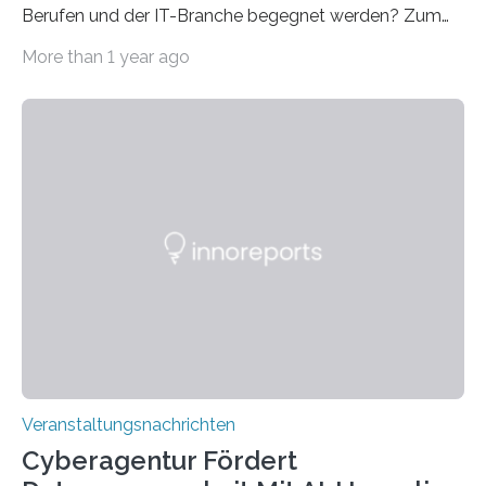
Berufen und der IT-Branche begegnet werden? Zum
Beispiel durch internationale Studierende, die an der
More than 1 year ago
Universität des Saarlandes und der Hochschule für
Technik und Wirtschaft des Saarlandes (htw saar) in
den MINT-Fächern ausgebildet werden und im
Anschluss in den hiesigen Arbeitsmarkt integriert
werden. Damit dies künftig noch besser gelingt, fördert
der Deutsche Akademische Austauschdienst beide
saarländischen Hochschulen im Gemeinschaftsprojekt
„QUAZAR“ mit insgesamt 1,15 Millionen Euro über vier
Jahre. Die Auftaktveranstaltung für das Förderprojekt
findet am…
Veranstaltungsnachrichten
Cyberagentur Fördert