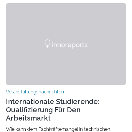
Kooperation der Goethe-Universität, des Max-Planck-
Instituts für empirische Ästhetik sowie des Ernst
Strüngmann Instituts. Es bietet den Forschenden
direkten Zugang zu einer Vielzahl hochmoderner
Spitzentechnologien, mit der die Funktionsweise des
Gehirns besser verstanden und innovative Therapien
für neurologische und psychiatrische Erkrankungen
entwickelt werden können. Die hochmodernen Geräte
sind eingebaut, die Büros sind eingerichtet…
Veranstaltungsnachrichten
Internationale Studierende:
Qualifizierung Für Den
Arbeitsmarkt
Wie kann dem Fachkräftemangel in technischen