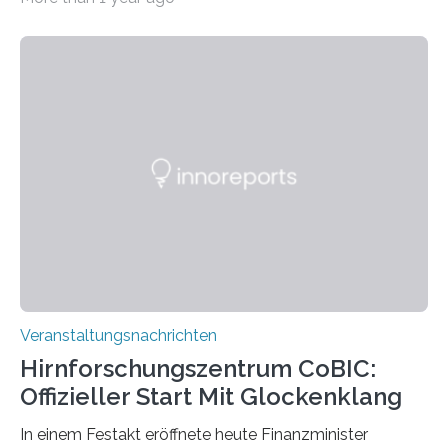
„Microverse“ mit Arbeiten der Fotografin Kathrin
Linkersdorff eröffnet. Die gezeigten Fotografien sind
Momentaufnahmen, die den Verfallsprozess von
Pflanzen festhalten. Die Künstlerin setzt in den
großformatigen Bildern die Schönheit, das Werden und
Vergehen der Natur künstlerisch wirkungsvoll in Szene.
Künstlerisch-wissenschaftliche Kollaboration im HU-
Labor für Mikrobiologie Für das Projekt „Microverse“ hat
Kathrin Linkersdorff gemeinsam mit der Mikrobiologin
Prof. Dr. Regine Hengge vom…
Veranstaltungsnachrichten
Hirnforschungszentrum CoBIC:
Offizieller Start Mit Glockenklang
In einem Festakt eröffnete heute Finanzminister