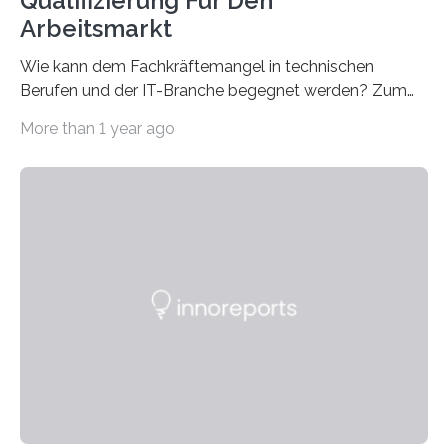
Qualifizierung Für Den
Arbeitsmarkt
Wie kann dem Fachkräftemangel in technischen
Berufen und der IT-Branche begegnet werden? Zum
Beispiel durch internationale Studierende, die an der
More than 1 year ago
Universität des Saarlandes und der Hochschule für
Technik und Wirtschaft des Saarlandes (htw saar) in
den MINT-Fächern ausgebildet werden und im
Anschluss in den hiesigen Arbeitsmarkt integriert
werden. Damit dies künftig noch besser gelingt, fördert
der Deutsche Akademische Austauschdienst beide
saarländischen Hochschulen im Gemeinschaftsprojekt
„QUAZAR“ mit insgesamt 1,15 Millionen Euro über vier
Jahre. Die Auftaktveranstaltung für das Förderprojekt
findet am…