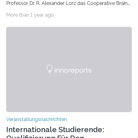
Professor Dr. R. Alexander Lorz das Cooperative Brain
Imaging Center (CoBIC) auf dem Campus Niederrad
More than 1 year ago
der Goethe-Universität Frankfurt. Das CoBIC ist eine
Kooperation der Goethe-Universität, des Max-Planck-
Instituts für empirische Ästhetik sowie des Ernst
Strüngmann Instituts. Es bietet den Forschenden
direkten Zugang zu einer Vielzahl hochmoderner
Spitzentechnologien, mit der die Funktionsweise des
Gehirns besser verstanden und innovative Therapien
für neurologische und psychiatrische Erkrankungen
entwickelt werden können. Die hochmodernen Geräte
sind eingebaut, die Büros sind eingerichtet…
Veranstaltungsnachrichten
Internationale Studierende: