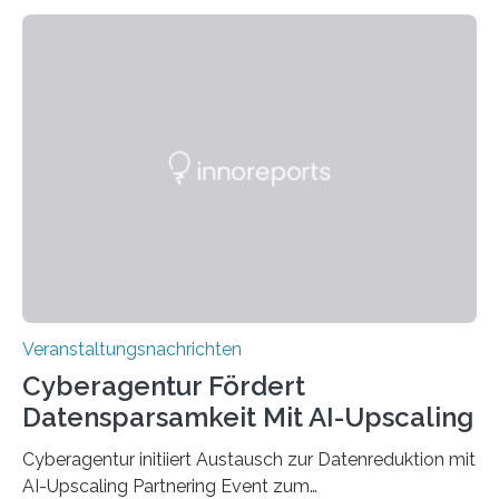
Technik und Wirtschaft des Saarlandes (htw saar) in
den MINT-Fächern ausgebildet werden und im
Anschluss in den hiesigen Arbeitsmarkt integriert
werden. Damit dies künftig noch besser gelingt, fördert
der Deutsche Akademische Austauschdienst beide
saarländischen Hochschulen im Gemeinschaftsprojekt
„QUAZAR“ mit insgesamt 1,15 Millionen Euro über vier
Jahre. Die Auftaktveranstaltung für das Förderprojekt
findet am…
Veranstaltungsnachrichten
Cyberagentur Fördert
Datensparsamkeit Mit AI-Upscaling
Cyberagentur initiiert Austausch zur Datenreduktion mit
AI-Upscaling Partnering Event zum