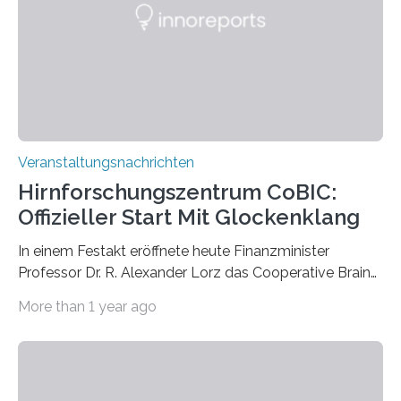
Labor für Mikrobiologie Für das Projekt „Microverse“ hat
Kathrin Linkersdorff gemeinsam mit der Mikrobiologin
Prof. Dr. Regine Hengge vom…
Veranstaltungsnachrichten
Hirnforschungszentrum CoBIC:
Offizieller Start Mit Glockenklang
In einem Festakt eröffnete heute Finanzminister
Professor Dr. R. Alexander Lorz das Cooperative Brain
Imaging Center (CoBIC) auf dem Campus Niederrad
More than 1 year ago
der Goethe-Universität Frankfurt. Das CoBIC ist eine
Kooperation der Goethe-Universität, des Max-Planck-
Instituts für empirische Ästhetik sowie des Ernst
Strüngmann Instituts. Es bietet den Forschenden