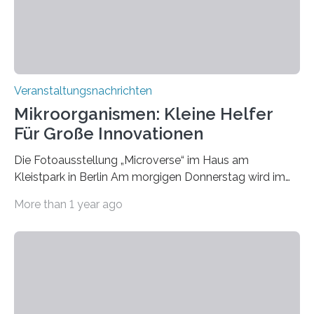
Veranstaltungsnachrichten
Mikroorganismen: Kleine Helfer
Für Große Innovationen
Die Fotoausstellung „Microverse“ im Haus am
Kleistpark in Berlin Am morgigen Donnerstag wird im
Haus am Kleistpark, Berlin-Schöneberg, die Ausstellung
More than 1 year ago
„Microverse“ mit Arbeiten der Fotografin Kathrin
Linkersdorff eröffnet. Die gezeigten Fotografien sind
Momentaufnahmen, die den Verfallsprozess von
Pflanzen festhalten. Die Künstlerin setzt in den
großformatigen Bildern die Schönheit, das Werden und
Vergehen der Natur künstlerisch wirkungsvoll in Szene.
Künstlerisch-wissenschaftliche Kollaboration im HU-