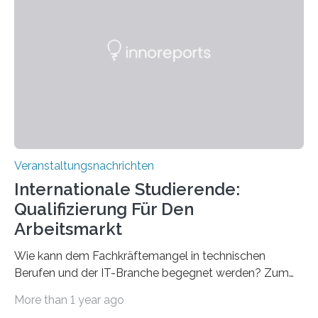
direkten Zugang zu einer Vielzahl hochmoderner
Spitzentechnologien, mit der die Funktionsweise des
Gehirns besser verstanden und innovative Therapien
für neurologische und psychiatrische Erkrankungen
entwickelt werden können. Die hochmodernen Geräte
sind eingebaut, die Büros sind eingerichtet…
Veranstaltungsnachrichten
Internationale Studierende:
Qualifizierung Für Den
Arbeitsmarkt
Wie kann dem Fachkräftemangel in technischen
Berufen und der IT-Branche begegnet werden? Zum
Beispiel durch internationale Studierende, die an der
More than 1 year ago
Universität des Saarlandes und der Hochschule für