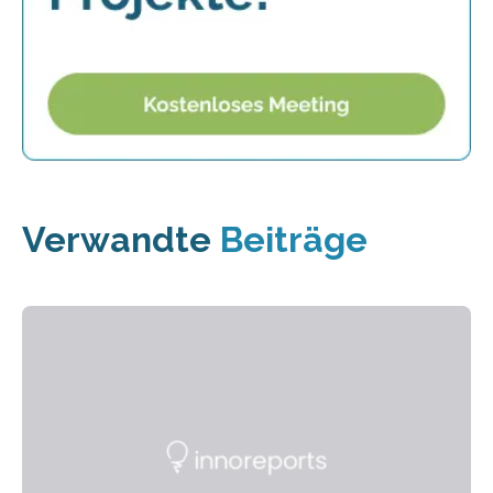
Verwandte
Beiträge