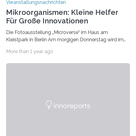
Veranstaltungsnachrichten
Mikroorganismen: Kleine Helfer
Für Große Innovationen
Die Fotoausstellung „Microverse“ im Haus am
Kleistpark in Berlin Am morgigen Donnerstag wird im
Haus am Kleistpark, Berlin-Schöneberg, die Ausstellung
More than 1 year ago
„Microverse“ mit Arbeiten der Fotografin Kathrin
Linkersdorff eröffnet. Die gezeigten Fotografien sind
Momentaufnahmen, die den Verfallsprozess von
Pflanzen festhalten. Die Künstlerin setzt in den
großformatigen Bildern die Schönheit, das Werden und
Vergehen der Natur künstlerisch wirkungsvoll in Szene.
Künstlerisch-wissenschaftliche Kollaboration im HU-
Labor für Mikrobiologie Für das Projekt „Microverse“ hat
Kathrin Linkersdorff gemeinsam mit der Mikrobiologin
Prof. Dr. Regine Hengge vom…