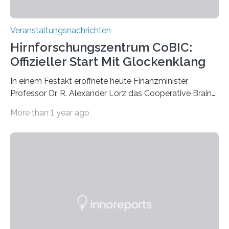
Veranstaltungsnachrichten
Hirnforschungszentrum CoBIC:
Offizieller Start Mit Glockenklang
In einem Festakt eröffnete heute Finanzminister
Professor Dr. R. Alexander Lorz das Cooperative Brain
Imaging Center (CoBIC) auf dem Campus Niederrad
More than 1 year ago
der Goethe-Universität Frankfurt. Das CoBIC ist eine
Kooperation der Goethe-Universität, des Max-Planck-
Instituts für empirische Ästhetik sowie des Ernst
Strüngmann Instituts. Es bietet den Forschenden
direkten Zugang zu einer Vielzahl hochmoderner
Spitzentechnologien, mit der die Funktionsweise des
Gehirns besser verstanden und innovative Therapien
für neurologische und psychiatrische Erkrankungen
entwickelt werden können. Die hochmodernen Geräte
sind eingebaut, die Büros sind eingerichtet…