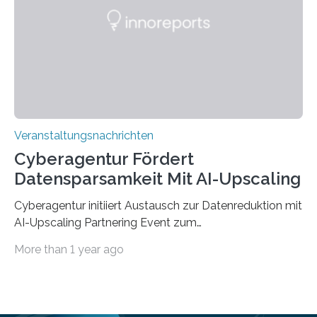
saarländischen Hochschulen im Gemeinschaftsprojekt
„QUAZAR“ mit insgesamt 1,15 Millionen Euro über vier
Jahre. Die Auftaktveranstaltung für das Förderprojekt
findet am…
Veranstaltungsnachrichten
Cyberagentur Fördert
Datensparsamkeit Mit AI-Upscaling
Cyberagentur initiiert Austausch zur Datenreduktion mit
AI-Upscaling Partnering Event zum
Forschungsprogramm DDK – Vernetzung für
More than 1 year ago
innovative DatenverarbeitungDie Agentur für
Innovation in der Cybersicherheit GmbH (Cyberagentur)
lädt zum virtuellen Partnering Event des
Forschungsprogramms DDK ein. Im Fokus steht die