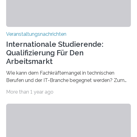
Veranstaltungsnachrichten
Internationale Studierende:
Qualifizierung Für Den
Arbeitsmarkt
Wie kann dem Fachkräftemangel in technischen
Berufen und der IT-Branche begegnet werden? Zum
Beispiel durch internationale Studierende, die an der
More than 1 year ago
Universität des Saarlandes und der Hochschule für
Technik und Wirtschaft des Saarlandes (htw saar) in
den MINT-Fächern ausgebildet werden und im
Anschluss in den hiesigen Arbeitsmarkt integriert
werden. Damit dies künftig noch besser gelingt, fördert
der Deutsche Akademische Austauschdienst beide