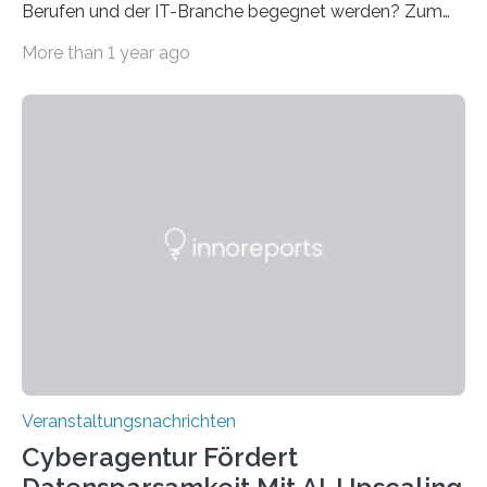
Berufen und der IT-Branche begegnet werden? Zum
Beispiel durch internationale Studierende, die an der
More than 1 year ago
Universität des Saarlandes und der Hochschule für
Technik und Wirtschaft des Saarlandes (htw saar) in
den MINT-Fächern ausgebildet werden und im
Anschluss in den hiesigen Arbeitsmarkt integriert
werden. Damit dies künftig noch besser gelingt, fördert
der Deutsche Akademische Austauschdienst beide
saarländischen Hochschulen im Gemeinschaftsprojekt
„QUAZAR“ mit insgesamt 1,15 Millionen Euro über vier
Jahre. Die Auftaktveranstaltung für das Förderprojekt
findet am…
Veranstaltungsnachrichten
Cyberagentur Fördert