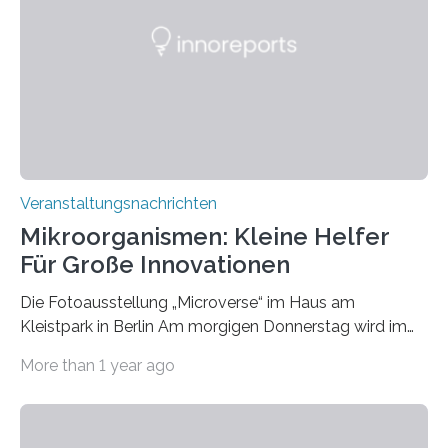
Veranstaltungsnachrichten
Mikroorganismen: Kleine Helfer
Für Große Innovationen
Die Fotoausstellung „Microverse“ im Haus am
Kleistpark in Berlin Am morgigen Donnerstag wird im
Haus am Kleistpark, Berlin-Schöneberg, die Ausstellung
More than 1 year ago
„Microverse“ mit Arbeiten der Fotografin Kathrin
Linkersdorff eröffnet. Die gezeigten Fotografien sind
Momentaufnahmen, die den Verfallsprozess von
Pflanzen festhalten. Die Künstlerin setzt in den