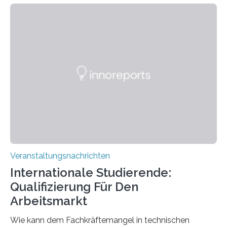
Kooperation der Goethe-Universität, des Max-Planck-
Instituts für empirische Ästhetik sowie des Ernst
Strüngmann Instituts. Es bietet den Forschenden
direkten Zugang zu einer Vielzahl hochmoderner
Spitzentechnologien, mit der die Funktionsweise des
Gehirns besser verstanden und innovative Therapien
für neurologische und psychiatrische Erkrankungen
entwickelt werden können. Die hochmodernen Geräte
sind eingebaut, die Büros sind eingerichtet…
Veranstaltungsnachrichten
Internationale Studierende:
Qualifizierung Für Den
Arbeitsmarkt
Wie kann dem Fachkräftemangel in technischen