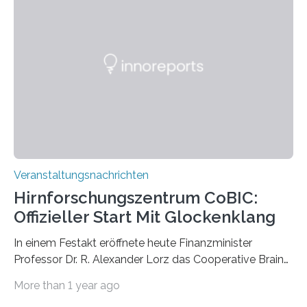
großformatigen Bildern die Schönheit, das Werden und
Vergehen der Natur künstlerisch wirkungsvoll in Szene.
Künstlerisch-wissenschaftliche Kollaboration im HU-
Labor für Mikrobiologie Für das Projekt „Microverse“ hat
Kathrin Linkersdorff gemeinsam mit der Mikrobiologin
Prof. Dr. Regine Hengge vom…
Veranstaltungsnachrichten
Hirnforschungszentrum CoBIC:
Offizieller Start Mit Glockenklang
In einem Festakt eröffnete heute Finanzminister
Professor Dr. R. Alexander Lorz das Cooperative Brain
Imaging Center (CoBIC) auf dem Campus Niederrad
More than 1 year ago
der Goethe-Universität Frankfurt. Das CoBIC ist eine