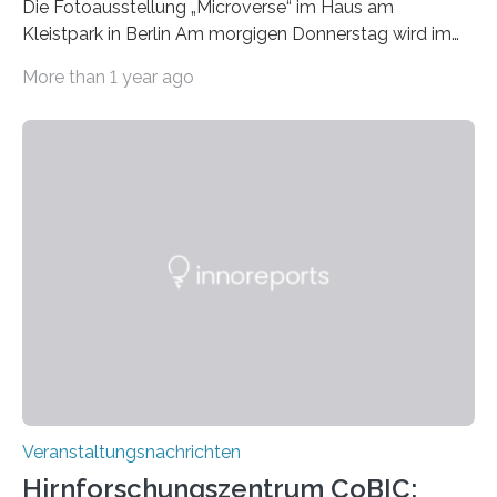
Die Fotoausstellung „Microverse“ im Haus am
Kleistpark in Berlin Am morgigen Donnerstag wird im
Haus am Kleistpark, Berlin-Schöneberg, die Ausstellung
More than 1 year ago
„Microverse“ mit Arbeiten der Fotografin Kathrin
Linkersdorff eröffnet. Die gezeigten Fotografien sind
Momentaufnahmen, die den Verfallsprozess von
Pflanzen festhalten. Die Künstlerin setzt in den
großformatigen Bildern die Schönheit, das Werden und
Vergehen der Natur künstlerisch wirkungsvoll in Szene.
Künstlerisch-wissenschaftliche Kollaboration im HU-
Labor für Mikrobiologie Für das Projekt „Microverse“ hat
Kathrin Linkersdorff gemeinsam mit der Mikrobiologin
Prof. Dr. Regine Hengge vom…
Veranstaltungsnachrichten
Hirnforschungszentrum CoBIC: