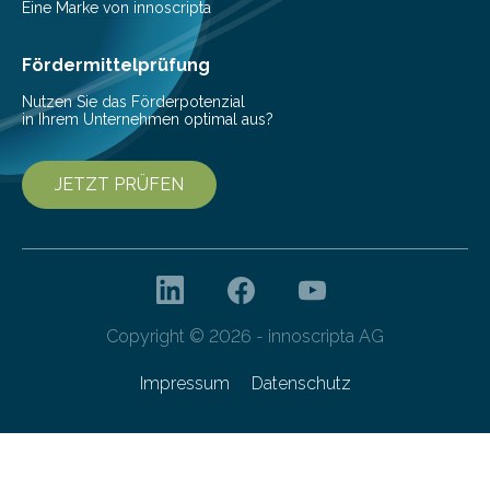
Vorbereitung der Programmausschreibung. Die
Eine Marke von innoscripta
Cyberagentur organisiert am 25. März 2025, von 14:00
bis 16:00 Uhr, ein virtuelles Partnering Event zum
Fördermittelprüfung
Forschungsprogramm „Datenrekonstruktion…
Nutzen Sie das Förderpotenzial
in Ihrem Unternehmen optimal aus?
JETZT PRÜFEN
Copyright © 2026 - innoscripta AG
Impressum
Datenschutz