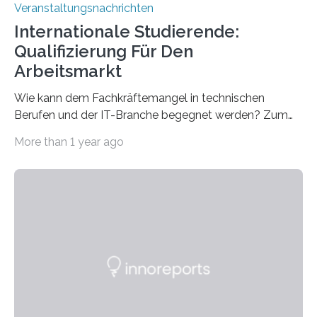
Veranstaltungsnachrichten
Internationale Studierende:
Qualifizierung Für Den
Arbeitsmarkt
Wie kann dem Fachkräftemangel in technischen
Berufen und der IT-Branche begegnet werden? Zum
Beispiel durch internationale Studierende, die an der
More than 1 year ago
Universität des Saarlandes und der Hochschule für
Technik und Wirtschaft des Saarlandes (htw saar) in
den MINT-Fächern ausgebildet werden und im
Anschluss in den hiesigen Arbeitsmarkt integriert
werden. Damit dies künftig noch besser gelingt, fördert
der Deutsche Akademische Austauschdienst beide
saarländischen Hochschulen im Gemeinschaftsprojekt
„QUAZAR“ mit insgesamt 1,15 Millionen Euro über vier
Jahre. Die Auftaktveranstaltung für das Förderprojekt
findet am…