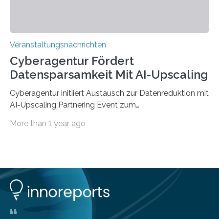
Veranstaltungsnachrichten
Cyberagentur Fördert
Datensparsamkeit Mit AI-Upscaling
Cyberagentur initiiert Austausch zur Datenreduktion mit
AI-Upscaling Partnering Event zum
Forschungsprogramm DDK – Vernetzung für
More than 1 year ago
innovative DatenverarbeitungDie Agentur für
Innovation in der Cybersicherheit GmbH (Cyberagentur)
lädt zum virtuellen Partnering Event des
Forschungsprogramms DDK ein. Im Fokus steht die
Entwicklung von Technologien zur gezielten
Datenreduktion und Rekonstruktion in schwierigen
Kommunikationsumgebungen. Das Event dient der
Vernetzung potenzieller Forschungspartner und der