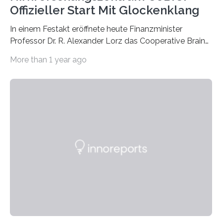
Offizieller Start Mit Glockenklang
In einem Festakt eröffnete heute Finanzminister
Professor Dr. R. Alexander Lorz das Cooperative Brain
Imaging Center (CoBIC) auf dem Campus Niederrad
More than 1 year ago
der Goethe-Universität Frankfurt. Das CoBIC ist eine
Kooperation der Goethe-Universität, des Max-Planck-
Instituts für empirische Ästhetik sowie des Ernst
Strüngmann Instituts. Es bietet den Forschenden
direkten Zugang zu einer Vielzahl hochmoderner
Spitzentechnologien, mit der die Funktionsweise des
Gehirns besser verstanden und innovative Therapien
für neurologische und psychiatrische Erkrankungen
entwickelt werden können. Die hochmodernen Geräte
sind eingebaut, die Büros sind eingerichtet…