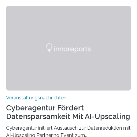
Technik und Wirtschaft des Saarlandes (htw saar) in
den MINT-Fächern ausgebildet werden und im
Anschluss in den hiesigen Arbeitsmarkt integriert
werden. Damit dies künftig noch besser gelingt, fördert
der Deutsche Akademische Austauschdienst beide
saarländischen Hochschulen im Gemeinschaftsprojekt
„QUAZAR“ mit insgesamt 1,15 Millionen Euro über vier
Jahre. Die Auftaktveranstaltung für das Förderprojekt
findet am…
Veranstaltungsnachrichten
Cyberagentur Fördert
Datensparsamkeit Mit AI-Upscaling
Cyberagentur initiiert Austausch zur Datenreduktion mit
AI-Upscaling Partnering Event zum