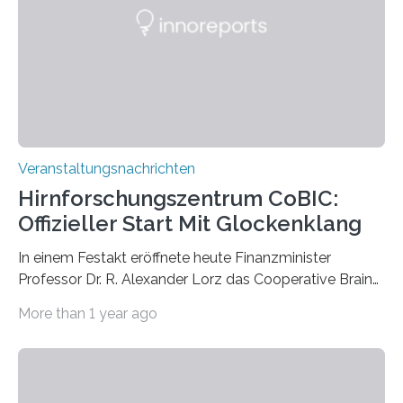
Künstlerisch-wissenschaftliche Kollaboration im HU-
Labor für Mikrobiologie Für das Projekt „Microverse“ hat
Kathrin Linkersdorff gemeinsam mit der Mikrobiologin
Prof. Dr. Regine Hengge vom…
Veranstaltungsnachrichten
Hirnforschungszentrum CoBIC:
Offizieller Start Mit Glockenklang
In einem Festakt eröffnete heute Finanzminister
Professor Dr. R. Alexander Lorz das Cooperative Brain
Imaging Center (CoBIC) auf dem Campus Niederrad
More than 1 year ago
der Goethe-Universität Frankfurt. Das CoBIC ist eine
Kooperation der Goethe-Universität, des Max-Planck-
Instituts für empirische Ästhetik sowie des Ernst
Strüngmann Instituts. Es bietet den Forschenden