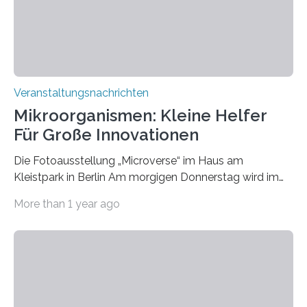
Veranstaltungsnachrichten
Mikroorganismen: Kleine Helfer
Für Große Innovationen
Die Fotoausstellung „Microverse“ im Haus am
Kleistpark in Berlin Am morgigen Donnerstag wird im
Haus am Kleistpark, Berlin-Schöneberg, die Ausstellung
More than 1 year ago
„Microverse“ mit Arbeiten der Fotografin Kathrin
Linkersdorff eröffnet. Die gezeigten Fotografien sind
Momentaufnahmen, die den Verfallsprozess von
Pflanzen festhalten. Die Künstlerin setzt in den
großformatigen Bildern die Schönheit, das Werden und
Vergehen der Natur künstlerisch wirkungsvoll in Szene.