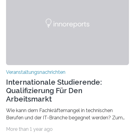
direkten Zugang zu einer Vielzahl hochmoderner
Spitzentechnologien, mit der die Funktionsweise des
Gehirns besser verstanden und innovative Therapien
für neurologische und psychiatrische Erkrankungen
entwickelt werden können. Die hochmodernen Geräte
sind eingebaut, die Büros sind eingerichtet…
Veranstaltungsnachrichten
Internationale Studierende:
Qualifizierung Für Den
Arbeitsmarkt
Wie kann dem Fachkräftemangel in technischen
Berufen und der IT-Branche begegnet werden? Zum
Beispiel durch internationale Studierende, die an der
More than 1 year ago
Universität des Saarlandes und der Hochschule für