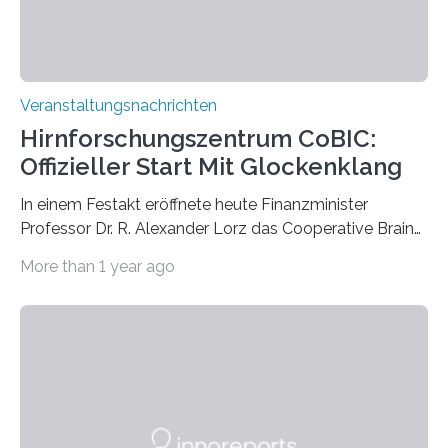
Veranstaltungsnachrichten
Hirnforschungszentrum CoBIC:
Offizieller Start Mit Glockenklang
In einem Festakt eröffnete heute Finanzminister
Professor Dr. R. Alexander Lorz das Cooperative Brain
Imaging Center (CoBIC) auf dem Campus Niederrad
More than 1 year ago
der Goethe-Universität Frankfurt. Das CoBIC ist eine
Kooperation der Goethe-Universität, des Max-Planck-
Instituts für empirische Ästhetik sowie des Ernst
Strüngmann Instituts. Es bietet den Forschenden
direkten Zugang zu einer Vielzahl hochmoderner
Spitzentechnologien, mit der die Funktionsweise des
Gehirns besser verstanden und innovative Therapien
für neurologische und psychiatrische Erkrankungen