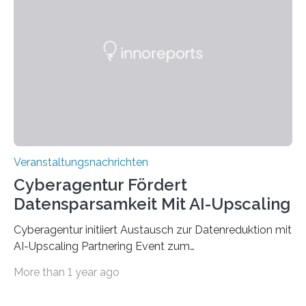
werden. Damit dies künftig noch besser gelingt, fördert
der Deutsche Akademische Austauschdienst beide
saarländischen Hochschulen im Gemeinschaftsprojekt
„QUAZAR“ mit insgesamt 1,15 Millionen Euro über vier
Jahre. Die Auftaktveranstaltung für das Förderprojekt
findet am…
Veranstaltungsnachrichten
Cyberagentur Fördert
Datensparsamkeit Mit AI-Upscaling
Cyberagentur initiiert Austausch zur Datenreduktion mit
AI-Upscaling Partnering Event zum
Forschungsprogramm DDK – Vernetzung für
More than 1 year ago
innovative DatenverarbeitungDie Agentur für
Innovation in der Cybersicherheit GmbH (Cyberagentur)