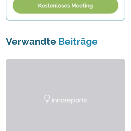
Verwandte
Beiträge