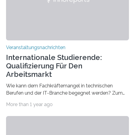
entwickelt werden können. Die hochmodernen Geräte
sind eingebaut, die Büros sind eingerichtet…
Veranstaltungsnachrichten
Internationale Studierende:
Qualifizierung Für Den
Arbeitsmarkt
Wie kann dem Fachkräftemangel in technischen
Berufen und der IT-Branche begegnet werden? Zum
Beispiel durch internationale Studierende, die an der
More than 1 year ago
Universität des Saarlandes und der Hochschule für
Technik und Wirtschaft des Saarlandes (htw saar) in
den MINT-Fächern ausgebildet werden und im
Anschluss in den hiesigen Arbeitsmarkt integriert