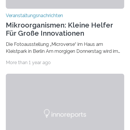
Veranstaltungsnachrichten
Mikroorganismen: Kleine Helfer
Für Große Innovationen
Die Fotoausstellung „Microverse“ im Haus am
Kleistpark in Berlin Am morgigen Donnerstag wird im
Haus am Kleistpark, Berlin-Schöneberg, die Ausstellung
More than 1 year ago
„Microverse“ mit Arbeiten der Fotografin Kathrin
Linkersdorff eröffnet. Die gezeigten Fotografien sind
Momentaufnahmen, die den Verfallsprozess von
Pflanzen festhalten. Die Künstlerin setzt in den
großformatigen Bildern die Schönheit, das Werden und
Vergehen der Natur künstlerisch wirkungsvoll in Szene.
Künstlerisch-wissenschaftliche Kollaboration im HU-
Labor für Mikrobiologie Für das Projekt „Microverse“ hat
Kathrin Linkersdorff gemeinsam mit der Mikrobiologin
Prof. Dr. Regine Hengge vom…