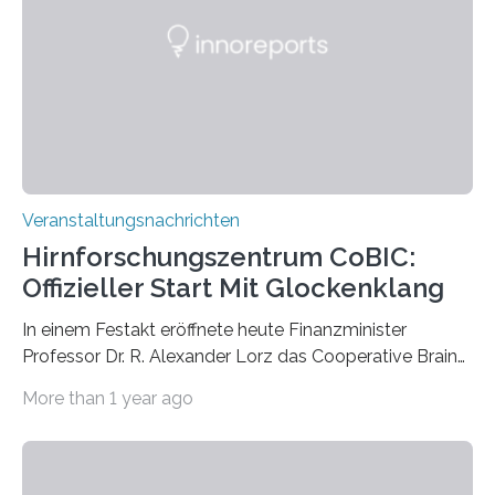
Künstlerisch-wissenschaftliche Kollaboration im HU-
Labor für Mikrobiologie Für das Projekt „Microverse“ hat
Kathrin Linkersdorff gemeinsam mit der Mikrobiologin
Prof. Dr. Regine Hengge vom…
Veranstaltungsnachrichten
Hirnforschungszentrum CoBIC:
Offizieller Start Mit Glockenklang
In einem Festakt eröffnete heute Finanzminister
Professor Dr. R. Alexander Lorz das Cooperative Brain
Imaging Center (CoBIC) auf dem Campus Niederrad
More than 1 year ago
der Goethe-Universität Frankfurt. Das CoBIC ist eine
Kooperation der Goethe-Universität, des Max-Planck-
Instituts für empirische Ästhetik sowie des Ernst
Strüngmann Instituts. Es bietet den Forschenden