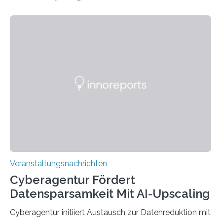
Universität des Saarlandes und der Hochschule für
Technik und Wirtschaft des Saarlandes (htw saar) in
den MINT-Fächern ausgebildet werden und im
Anschluss in den hiesigen Arbeitsmarkt integriert
werden. Damit dies künftig noch besser gelingt, fördert
der Deutsche Akademische Austauschdienst beide
saarländischen Hochschulen im Gemeinschaftsprojekt
„QUAZAR“ mit insgesamt 1,15 Millionen Euro über vier
Jahre. Die Auftaktveranstaltung für das Förderprojekt
findet am…
Veranstaltungsnachrichten
Cyberagentur Fördert
Datensparsamkeit Mit AI-Upscaling
Cyberagentur initiiert Austausch zur Datenreduktion mit