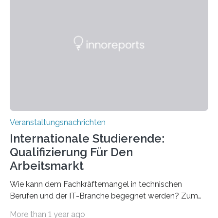
direkten Zugang zu einer Vielzahl hochmoderner
Spitzentechnologien, mit der die Funktionsweise des
Gehirns besser verstanden und innovative Therapien
für neurologische und psychiatrische Erkrankungen
entwickelt werden können. Die hochmodernen Geräte
sind eingebaut, die Büros sind eingerichtet…
Veranstaltungsnachrichten
Internationale Studierende:
Qualifizierung Für Den
Arbeitsmarkt
Wie kann dem Fachkräftemangel in technischen
Berufen und der IT-Branche begegnet werden? Zum
Beispiel durch internationale Studierende, die an der
More than 1 year ago