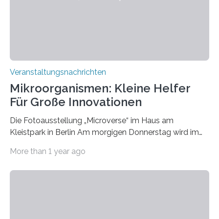
Veranstaltungsnachrichten
Mikroorganismen: Kleine Helfer
Für Große Innovationen
Die Fotoausstellung „Microverse“ im Haus am
Kleistpark in Berlin Am morgigen Donnerstag wird im
Haus am Kleistpark, Berlin-Schöneberg, die Ausstellung
More than 1 year ago
„Microverse“ mit Arbeiten der Fotografin Kathrin
Linkersdorff eröffnet. Die gezeigten Fotografien sind
Momentaufnahmen, die den Verfallsprozess von
Pflanzen festhalten. Die Künstlerin setzt in den
großformatigen Bildern die Schönheit, das Werden und
Vergehen der Natur künstlerisch wirkungsvoll in Szene.