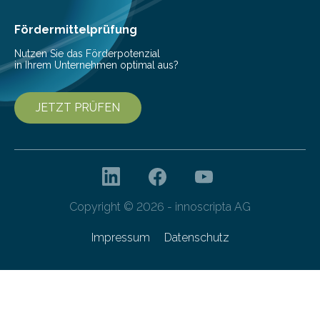
Cyberagentur organisiert am 25. März 2025, von 14:00
bis 16:00 Uhr, ein virtuelles Partnering Event zum
Fördermittelprüfung
Forschungsprogramm „Datenrekonstruktion…
Nutzen Sie das Förderpotenzial
in Ihrem Unternehmen optimal aus?
JETZT PRÜFEN
Copyright © 2026 - innoscripta AG
Impressum
Datenschutz