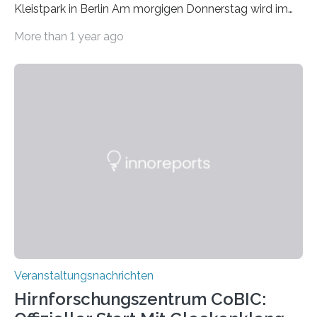
Kleistpark in Berlin Am morgigen Donnerstag wird im
Haus am Kleistpark, Berlin-Schöneberg, die Ausstellung
More than 1 year ago
„Microverse“ mit Arbeiten der Fotografin Kathrin
Linkersdorff eröffnet. Die gezeigten Fotografien sind
Momentaufnahmen, die den Verfallsprozess von
Pflanzen festhalten. Die Künstlerin setzt in den
großformatigen Bildern die Schönheit, das Werden und
Vergehen der Natur künstlerisch wirkungsvoll in Szene.
Künstlerisch-wissenschaftliche Kollaboration im HU-
Labor für Mikrobiologie Für das Projekt „Microverse“ hat
Kathrin Linkersdorff gemeinsam mit der Mikrobiologin
Prof. Dr. Regine Hengge vom…
Veranstaltungsnachrichten
Hirnforschungszentrum CoBIC: