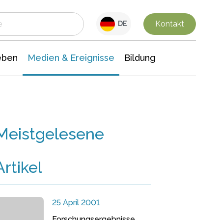
 Leben
Medien & Ereignisse
Interdisziplinäre Forschung
Veranstaltungsnachrichten
n Chemie
Gesellschaftswissenschaften
Kontakt
DE
eben
Medien & Ereignisse
Bildung
Meistgelesene
Artikel
25 April 2001
Forschungsergebnisse