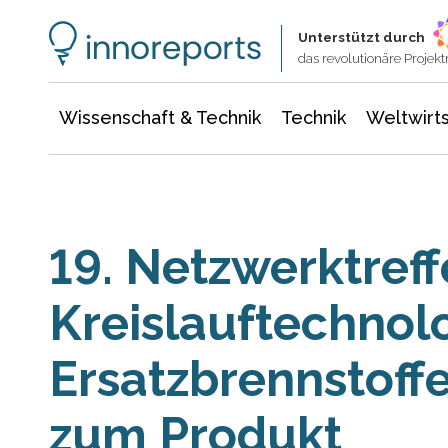
Wissenschaft & Technik
Informationstechnologie
Energie & Elektrotechnik
Unterstützt durch
das revolutionäre Proje
Wissenschaft & Technik
Technik
Weltwirts
19. Netzwerktreff
Kreislauftechnol
Ersatzbrennstoffe
zum Produkt