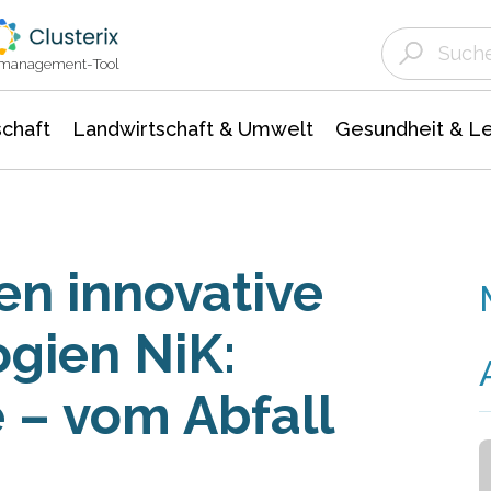
Landwirtschaft & Umwelt
Gesundheit &
Agrar- Forstwissenschaften
Unternehmensmeldungen
Biowissenschafte
Ökologie Umwelt- Naturschutz
ktmanagement-Tool
chaft
Landwirtschaft & Umwelt
Gesundheit & L
en innovative
ogien NiK:
 – vom Abfall