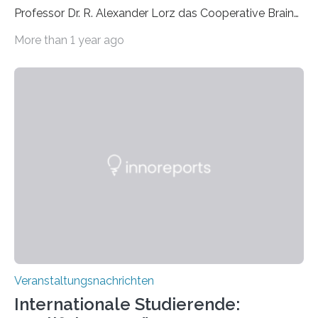
Professor Dr. R. Alexander Lorz das Cooperative Brain
Imaging Center (CoBIC) auf dem Campus Niederrad
More than 1 year ago
der Goethe-Universität Frankfurt. Das CoBIC ist eine
Kooperation der Goethe-Universität, des Max-Planck-
Instituts für empirische Ästhetik sowie des Ernst
Strüngmann Instituts. Es bietet den Forschenden
direkten Zugang zu einer Vielzahl hochmoderner
Spitzentechnologien, mit der die Funktionsweise des
Gehirns besser verstanden und innovative Therapien
für neurologische und psychiatrische Erkrankungen
entwickelt werden können. Die hochmodernen Geräte
sind eingebaut, die Büros sind eingerichtet…
Veranstaltungsnachrichten
Internationale Studierende: