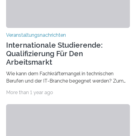
sind eingebaut, die Büros sind eingerichtet…
Veranstaltungsnachrichten
Internationale Studierende:
Qualifizierung Für Den
Arbeitsmarkt
Wie kann dem Fachkräftemangel in technischen
Berufen und der IT-Branche begegnet werden? Zum
Beispiel durch internationale Studierende, die an der
More than 1 year ago
Universität des Saarlandes und der Hochschule für
Technik und Wirtschaft des Saarlandes (htw saar) in
den MINT-Fächern ausgebildet werden und im
Anschluss in den hiesigen Arbeitsmarkt integriert
werden. Damit dies künftig noch besser gelingt, fördert
der Deutsche Akademische Austauschdienst beide