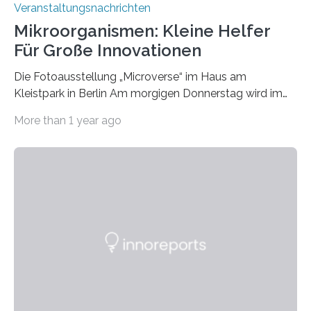
Veranstaltungsnachrichten
Mikroorganismen: Kleine Helfer
Für Große Innovationen
Die Fotoausstellung „Microverse“ im Haus am
Kleistpark in Berlin Am morgigen Donnerstag wird im
Haus am Kleistpark, Berlin-Schöneberg, die Ausstellung
More than 1 year ago
„Microverse“ mit Arbeiten der Fotografin Kathrin
Linkersdorff eröffnet. Die gezeigten Fotografien sind
Momentaufnahmen, die den Verfallsprozess von
Pflanzen festhalten. Die Künstlerin setzt in den
großformatigen Bildern die Schönheit, das Werden und
Vergehen der Natur künstlerisch wirkungsvoll in Szene.
Künstlerisch-wissenschaftliche Kollaboration im HU-
Labor für Mikrobiologie Für das Projekt „Microverse“ hat
Kathrin Linkersdorff gemeinsam mit der Mikrobiologin
Prof. Dr. Regine Hengge vom…