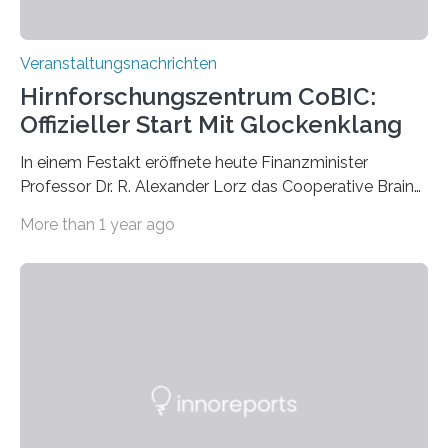
Veranstaltungsnachrichten
Hirnforschungszentrum CoBIC:
Offizieller Start Mit Glockenklang
In einem Festakt eröffnete heute Finanzminister
Professor Dr. R. Alexander Lorz das Cooperative Brain
Imaging Center (CoBIC) auf dem Campus Niederrad
More than 1 year ago
der Goethe-Universität Frankfurt. Das CoBIC ist eine
Kooperation der Goethe-Universität, des Max-Planck-
Instituts für empirische Ästhetik sowie des Ernst
Strüngmann Instituts. Es bietet den Forschenden
direkten Zugang zu einer Vielzahl hochmoderner
Spitzentechnologien, mit der die Funktionsweise des
Gehirns besser verstanden und innovative Therapien
für neurologische und psychiatrische Erkrankungen
entwickelt werden können. Die hochmodernen Geräte