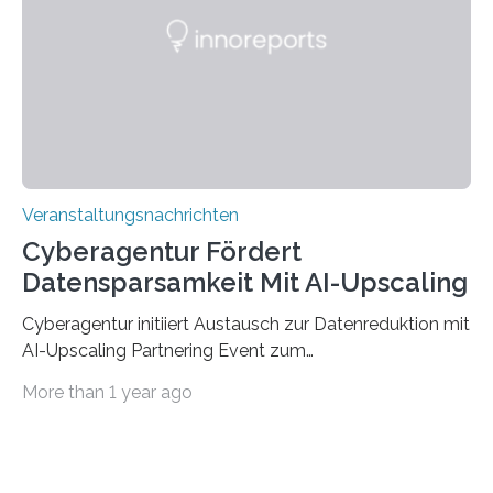
saarländischen Hochschulen im Gemeinschaftsprojekt
„QUAZAR“ mit insgesamt 1,15 Millionen Euro über vier
Jahre. Die Auftaktveranstaltung für das Förderprojekt
findet am…
Veranstaltungsnachrichten
Cyberagentur Fördert
Datensparsamkeit Mit AI-Upscaling
Cyberagentur initiiert Austausch zur Datenreduktion mit
AI-Upscaling Partnering Event zum
Forschungsprogramm DDK – Vernetzung für
More than 1 year ago
innovative DatenverarbeitungDie Agentur für
Innovation in der Cybersicherheit GmbH (Cyberagentur)
lädt zum virtuellen Partnering Event des
Forschungsprogramms DDK ein. Im Fokus steht die