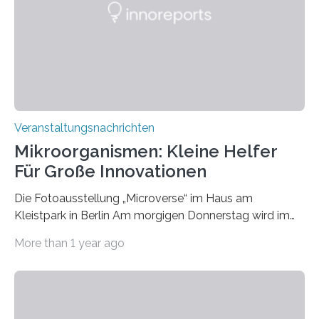
Veranstaltungsnachrichten
Mikroorganismen: Kleine Helfer
Für Große Innovationen
Die Fotoausstellung „Microverse“ im Haus am
Kleistpark in Berlin Am morgigen Donnerstag wird im
Haus am Kleistpark, Berlin-Schöneberg, die Ausstellung
More than 1 year ago
„Microverse“ mit Arbeiten der Fotografin Kathrin
Linkersdorff eröffnet. Die gezeigten Fotografien sind
Momentaufnahmen, die den Verfallsprozess von
Pflanzen festhalten. Die Künstlerin setzt in den
großformatigen Bildern die Schönheit, das Werden und