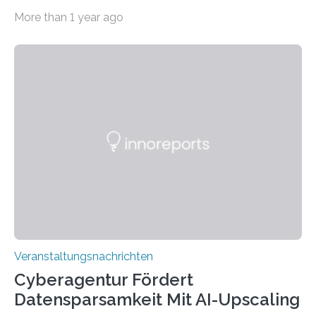
Beispiel durch internationale Studierende, die an der
More than 1 year ago
Universität des Saarlandes und der Hochschule für
Technik und Wirtschaft des Saarlandes (htw saar) in
den MINT-Fächern ausgebildet werden und im
Anschluss in den hiesigen Arbeitsmarkt integriert
werden. Damit dies künftig noch besser gelingt, fördert
der Deutsche Akademische Austauschdienst beide
saarländischen Hochschulen im Gemeinschaftsprojekt
„QUAZAR“ mit insgesamt 1,15 Millionen Euro über vier
Jahre. Die Auftaktveranstaltung für das Förderprojekt
findet am…
Veranstaltungsnachrichten
Cyberagentur Fördert
Datensparsamkeit Mit AI-Upscaling