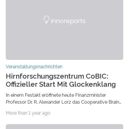
Vergehen der Natur künstlerisch wirkungsvoll in Szene.
Künstlerisch-wissenschaftliche Kollaboration im HU-
Labor für Mikrobiologie Für das Projekt „Microverse“ hat
Kathrin Linkersdorff gemeinsam mit der Mikrobiologin
Prof. Dr. Regine Hengge vom…
Veranstaltungsnachrichten
Hirnforschungszentrum CoBIC:
Offizieller Start Mit Glockenklang
In einem Festakt eröffnete heute Finanzminister
Professor Dr. R. Alexander Lorz das Cooperative Brain
Imaging Center (CoBIC) auf dem Campus Niederrad
More than 1 year ago
der Goethe-Universität Frankfurt. Das CoBIC ist eine
Kooperation der Goethe-Universität, des Max-Planck-