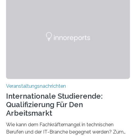
Instituts für empirische Ästhetik sowie des Ernst
Strüngmann Instituts. Es bietet den Forschenden
direkten Zugang zu einer Vielzahl hochmoderner
Spitzentechnologien, mit der die Funktionsweise des
Gehirns besser verstanden und innovative Therapien
für neurologische und psychiatrische Erkrankungen
entwickelt werden können. Die hochmodernen Geräte
sind eingebaut, die Büros sind eingerichtet…
Veranstaltungsnachrichten
Internationale Studierende:
Qualifizierung Für Den
Arbeitsmarkt
Wie kann dem Fachkräftemangel in technischen
Berufen und der IT-Branche begegnet werden? Zum