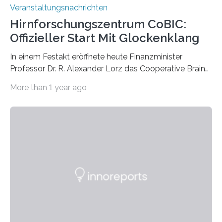
Veranstaltungsnachrichten
Hirnforschungszentrum CoBIC:
Offizieller Start Mit Glockenklang
In einem Festakt eröffnete heute Finanzminister
Professor Dr. R. Alexander Lorz das Cooperative Brain
Imaging Center (CoBIC) auf dem Campus Niederrad
More than 1 year ago
der Goethe-Universität Frankfurt. Das CoBIC ist eine
Kooperation der Goethe-Universität, des Max-Planck-
Instituts für empirische Ästhetik sowie des Ernst
Strüngmann Instituts. Es bietet den Forschenden
direkten Zugang zu einer Vielzahl hochmoderner
Spitzentechnologien, mit der die Funktionsweise des
Gehirns besser verstanden und innovative Therapien
für neurologische und psychiatrische Erkrankungen
entwickelt werden können. Die hochmodernen Geräte
sind eingebaut, die Büros sind eingerichtet…