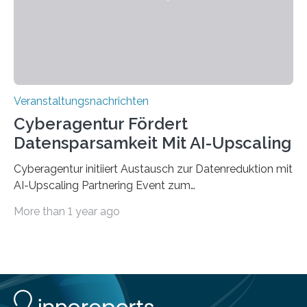
Jahre. Die Auftaktveranstaltung für das Förderprojekt
findet am…
Veranstaltungsnachrichten
Cyberagentur Fördert
Datensparsamkeit Mit AI-Upscaling
Cyberagentur initiiert Austausch zur Datenreduktion mit
AI-Upscaling Partnering Event zum
Forschungsprogramm DDK – Vernetzung für
More than 1 year ago
innovative DatenverarbeitungDie Agentur für
Innovation in der Cybersicherheit GmbH (Cyberagentur)
lädt zum virtuellen Partnering Event des
Forschungsprogramms DDK ein. Im Fokus steht die
Entwicklung von Technologien zur gezielten
Datenreduktion und Rekonstruktion in schwierigen