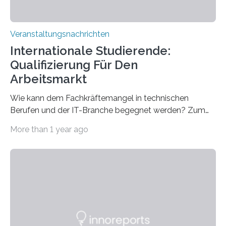
Veranstaltungsnachrichten
Internationale Studierende:
Qualifizierung Für Den
Arbeitsmarkt
Wie kann dem Fachkräftemangel in technischen
Berufen und der IT-Branche begegnet werden? Zum
Beispiel durch internationale Studierende, die an der
More than 1 year ago
Universität des Saarlandes und der Hochschule für
Technik und Wirtschaft des Saarlandes (htw saar) in
den MINT-Fächern ausgebildet werden und im
Anschluss in den hiesigen Arbeitsmarkt integriert
werden. Damit dies künftig noch besser gelingt, fördert
der Deutsche Akademische Austauschdienst beide
saarländischen Hochschulen im Gemeinschaftsprojekt
„QUAZAR“ mit insgesamt 1,15 Millionen Euro über vier