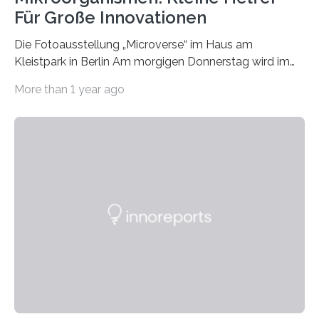
Für Große Innovationen
Die Fotoausstellung „Microverse“ im Haus am
Kleistpark in Berlin Am morgigen Donnerstag wird im
Haus am Kleistpark, Berlin-Schöneberg, die Ausstellung
More than 1 year ago
„Microverse“ mit Arbeiten der Fotografin Kathrin
Linkersdorff eröffnet. Die gezeigten Fotografien sind
Momentaufnahmen, die den Verfallsprozess von
Pflanzen festhalten. Die Künstlerin setzt in den
großformatigen Bildern die Schönheit, das Werden und
Vergehen der Natur künstlerisch wirkungsvoll in Szene.
Künstlerisch-wissenschaftliche Kollaboration im HU-
Labor für Mikrobiologie Für das Projekt „Microverse“ hat
Kathrin Linkersdorff gemeinsam mit der Mikrobiologin
Prof. Dr. Regine Hengge vom…