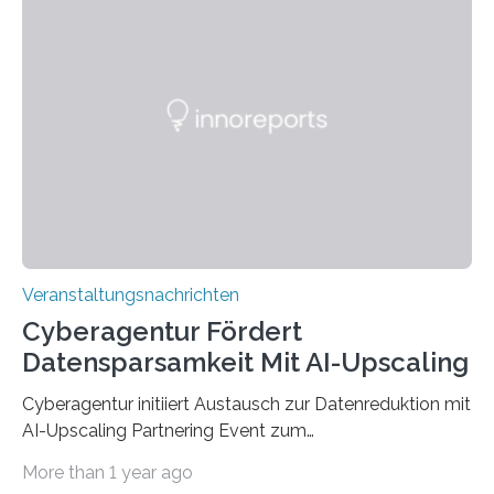
Anschluss in den hiesigen Arbeitsmarkt integriert
werden. Damit dies künftig noch besser gelingt, fördert
der Deutsche Akademische Austauschdienst beide
saarländischen Hochschulen im Gemeinschaftsprojekt
„QUAZAR“ mit insgesamt 1,15 Millionen Euro über vier
Jahre. Die Auftaktveranstaltung für das Förderprojekt
findet am…
Veranstaltungsnachrichten
Cyberagentur Fördert
Datensparsamkeit Mit AI-Upscaling
Cyberagentur initiiert Austausch zur Datenreduktion mit
AI-Upscaling Partnering Event zum
Forschungsprogramm DDK – Vernetzung für
More than 1 year ago
innovative DatenverarbeitungDie Agentur für