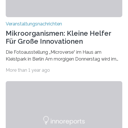
Veranstaltungsnachrichten
Mikroorganismen: Kleine Helfer
Für Große Innovationen
Die Fotoausstellung „Microverse“ im Haus am
Kleistpark in Berlin Am morgigen Donnerstag wird im
Haus am Kleistpark, Berlin-Schöneberg, die Ausstellung
More than 1 year ago
„Microverse“ mit Arbeiten der Fotografin Kathrin
Linkersdorff eröffnet. Die gezeigten Fotografien sind
Momentaufnahmen, die den Verfallsprozess von
Pflanzen festhalten. Die Künstlerin setzt in den
großformatigen Bildern die Schönheit, das Werden und
Vergehen der Natur künstlerisch wirkungsvoll in Szene.
Künstlerisch-wissenschaftliche Kollaboration im HU-
Labor für Mikrobiologie Für das Projekt „Microverse“ hat
Kathrin Linkersdorff gemeinsam mit der Mikrobiologin