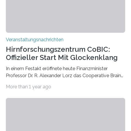
Prof. Dr. Regine Hengge vom…
Veranstaltungsnachrichten
Hirnforschungszentrum CoBIC:
Offizieller Start Mit Glockenklang
In einem Festakt eröffnete heute Finanzminister
Professor Dr. R. Alexander Lorz das Cooperative Brain
Imaging Center (CoBIC) auf dem Campus Niederrad
More than 1 year ago
der Goethe-Universität Frankfurt. Das CoBIC ist eine
Kooperation der Goethe-Universität, des Max-Planck-
Instituts für empirische Ästhetik sowie des Ernst
Strüngmann Instituts. Es bietet den Forschenden
direkten Zugang zu einer Vielzahl hochmoderner
Spitzentechnologien, mit der die Funktionsweise des