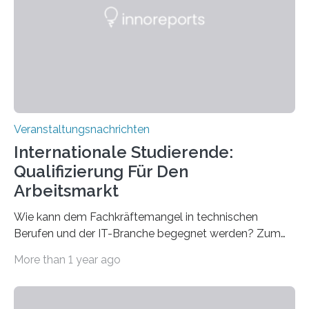
Gehirns besser verstanden und innovative Therapien
für neurologische und psychiatrische Erkrankungen
entwickelt werden können. Die hochmodernen Geräte
sind eingebaut, die Büros sind eingerichtet…
Veranstaltungsnachrichten
Internationale Studierende:
Qualifizierung Für Den
Arbeitsmarkt
Wie kann dem Fachkräftemangel in technischen
Berufen und der IT-Branche begegnet werden? Zum
Beispiel durch internationale Studierende, die an der
More than 1 year ago
Universität des Saarlandes und der Hochschule für
Technik und Wirtschaft des Saarlandes (htw saar) in
den MINT-Fächern ausgebildet werden und im