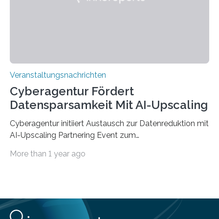
Jahre. Die Auftaktveranstaltung für das Förderprojekt
findet am…
Veranstaltungsnachrichten
Cyberagentur Fördert
Datensparsamkeit Mit AI-Upscaling
Cyberagentur initiiert Austausch zur Datenreduktion mit
AI-Upscaling Partnering Event zum
Forschungsprogramm DDK – Vernetzung für
More than 1 year ago
innovative DatenverarbeitungDie Agentur für
Innovation in der Cybersicherheit GmbH (Cyberagentur)
lädt zum virtuellen Partnering Event des
Forschungsprogramms DDK ein. Im Fokus steht die
Entwicklung von Technologien zur gezielten
Datenreduktion und Rekonstruktion in schwierigen