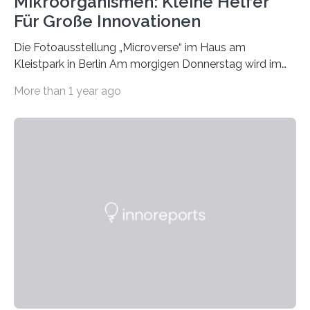
Mikroorganismen: Kleine Helfer
Für Große Innovationen
Die Fotoausstellung „Microverse“ im Haus am
Kleistpark in Berlin Am morgigen Donnerstag wird im
Haus am Kleistpark, Berlin-Schöneberg, die Ausstellung
More than 1 year ago
„Microverse“ mit Arbeiten der Fotografin Kathrin
Linkersdorff eröffnet. Die gezeigten Fotografien sind
Momentaufnahmen, die den Verfallsprozess von
Pflanzen festhalten. Die Künstlerin setzt in den
großformatigen Bildern die Schönheit, das Werden und
Vergehen der Natur künstlerisch wirkungsvoll in Szene.
Künstlerisch-wissenschaftliche Kollaboration im HU-
Labor für Mikrobiologie Für das Projekt „Microverse“ hat
Kathrin Linkersdorff gemeinsam mit der Mikrobiologin
Prof. Dr. Regine Hengge vom…