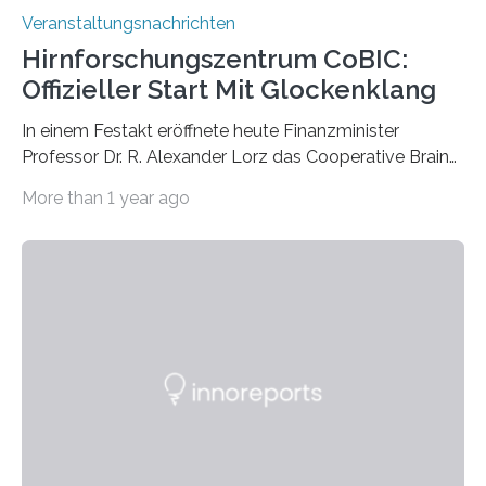
Veranstaltungsnachrichten
Hirnforschungszentrum CoBIC:
Offizieller Start Mit Glockenklang
In einem Festakt eröffnete heute Finanzminister
Professor Dr. R. Alexander Lorz das Cooperative Brain
Imaging Center (CoBIC) auf dem Campus Niederrad
More than 1 year ago
der Goethe-Universität Frankfurt. Das CoBIC ist eine
Kooperation der Goethe-Universität, des Max-Planck-
Instituts für empirische Ästhetik sowie des Ernst
Strüngmann Instituts. Es bietet den Forschenden
direkten Zugang zu einer Vielzahl hochmoderner
Spitzentechnologien, mit der die Funktionsweise des
Gehirns besser verstanden und innovative Therapien
für neurologische und psychiatrische Erkrankungen
entwickelt werden können. Die hochmodernen Geräte
sind eingebaut, die Büros sind eingerichtet…