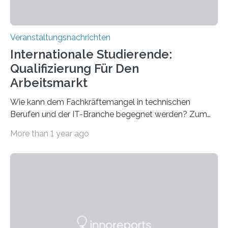
Veranstaltungsnachrichten
Internationale Studierende:
Qualifizierung Für Den
Arbeitsmarkt
Wie kann dem Fachkräftemangel in technischen
Berufen und der IT-Branche begegnet werden? Zum
Beispiel durch internationale Studierende, die an der
More than 1 year ago
Universität des Saarlandes und der Hochschule für
Technik und Wirtschaft des Saarlandes (htw saar) in
den MINT-Fächern ausgebildet werden und im
Anschluss in den hiesigen Arbeitsmarkt integriert
werden. Damit dies künftig noch besser gelingt, fördert
der Deutsche Akademische Austauschdienst beide
saarländischen Hochschulen im Gemeinschaftsprojekt
„QUAZAR“ mit insgesamt 1,15 Millionen Euro über vier