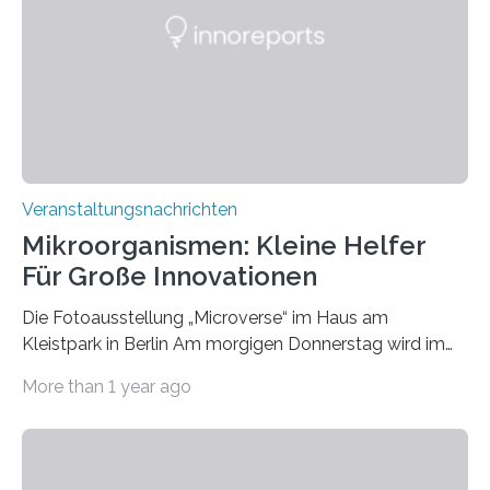
Veranstaltungsnachrichten
Mikroorganismen: Kleine Helfer
Für Große Innovationen
Die Fotoausstellung „Microverse“ im Haus am
Kleistpark in Berlin Am morgigen Donnerstag wird im
Haus am Kleistpark, Berlin-Schöneberg, die Ausstellung
More than 1 year ago
„Microverse“ mit Arbeiten der Fotografin Kathrin
Linkersdorff eröffnet. Die gezeigten Fotografien sind
Momentaufnahmen, die den Verfallsprozess von
Pflanzen festhalten. Die Künstlerin setzt in den