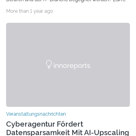
Beispiel durch internationale Studierende, die an der
More than 1 year ago
Universität des Saarlandes und der Hochschule für
Technik und Wirtschaft des Saarlandes (htw saar) in
den MINT-Fächern ausgebildet werden und im
Anschluss in den hiesigen Arbeitsmarkt integriert
werden. Damit dies künftig noch besser gelingt, fördert
der Deutsche Akademische Austauschdienst beide
saarländischen Hochschulen im Gemeinschaftsprojekt
„QUAZAR“ mit insgesamt 1,15 Millionen Euro über vier
Jahre. Die Auftaktveranstaltung für das Förderprojekt
findet am…
Veranstaltungsnachrichten
Cyberagentur Fördert
Datensparsamkeit Mit AI-Upscaling