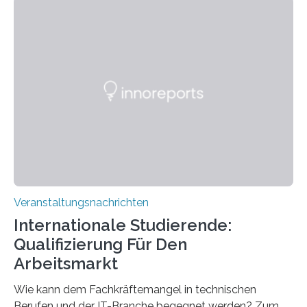
Instituts für empirische Ästhetik sowie des Ernst
Strüngmann Instituts. Es bietet den Forschenden
direkten Zugang zu einer Vielzahl hochmoderner
Spitzentechnologien, mit der die Funktionsweise des
Gehirns besser verstanden und innovative Therapien
für neurologische und psychiatrische Erkrankungen
entwickelt werden können. Die hochmodernen Geräte
sind eingebaut, die Büros sind eingerichtet…
Veranstaltungsnachrichten
Internationale Studierende:
Qualifizierung Für Den
Arbeitsmarkt
Wie kann dem Fachkräftemangel in technischen
Berufen und der IT-Branche begegnet werden? Zum