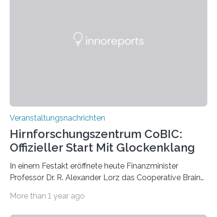
großformatigen Bildern die Schönheit, das Werden und
Vergehen der Natur künstlerisch wirkungsvoll in Szene.
Künstlerisch-wissenschaftliche Kollaboration im HU-
Labor für Mikrobiologie Für das Projekt „Microverse“ hat
Kathrin Linkersdorff gemeinsam mit der Mikrobiologin
Prof. Dr. Regine Hengge vom…
Veranstaltungsnachrichten
Hirnforschungszentrum CoBIC:
Offizieller Start Mit Glockenklang
In einem Festakt eröffnete heute Finanzminister
Professor Dr. R. Alexander Lorz das Cooperative Brain
Imaging Center (CoBIC) auf dem Campus Niederrad
More than 1 year ago
der Goethe-Universität Frankfurt. Das CoBIC ist eine
Kooperation der Goethe-Universität, des Max-Planck-