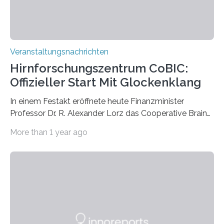
Veranstaltungsnachrichten
Hirnforschungszentrum CoBIC:
Offizieller Start Mit Glockenklang
In einem Festakt eröffnete heute Finanzminister
Professor Dr. R. Alexander Lorz das Cooperative Brain
Imaging Center (CoBIC) auf dem Campus Niederrad
More than 1 year ago
der Goethe-Universität Frankfurt. Das CoBIC ist eine
Kooperation der Goethe-Universität, des Max-Planck-
Instituts für empirische Ästhetik sowie des Ernst
Strüngmann Instituts. Es bietet den Forschenden
direkten Zugang zu einer Vielzahl hochmoderner
Spitzentechnologien, mit der die Funktionsweise des
Gehirns besser verstanden und innovative Therapien
für neurologische und psychiatrische Erkrankungen