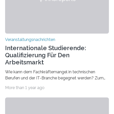
entwickelt werden können. Die hochmodernen Geräte
sind eingebaut, die Büros sind eingerichtet…
Veranstaltungsnachrichten
Internationale Studierende:
Qualifizierung Für Den
Arbeitsmarkt
Wie kann dem Fachkräftemangel in technischen
Berufen und der IT-Branche begegnet werden? Zum
Beispiel durch internationale Studierende, die an der
More than 1 year ago
Universität des Saarlandes und der Hochschule für
Technik und Wirtschaft des Saarlandes (htw saar) in
den MINT-Fächern ausgebildet werden und im
Anschluss in den hiesigen Arbeitsmarkt integriert