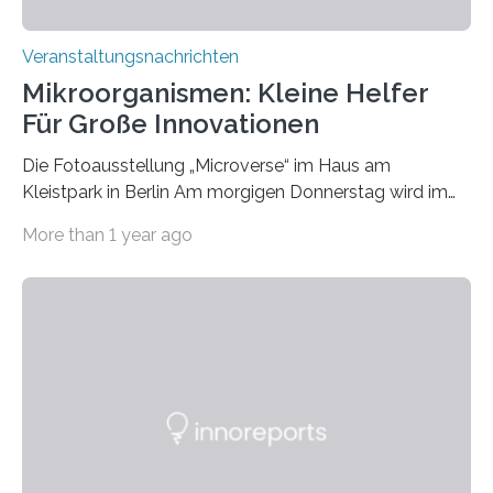
Veranstaltungsnachrichten
Mikroorganismen: Kleine Helfer
Für Große Innovationen
Die Fotoausstellung „Microverse“ im Haus am
Kleistpark in Berlin Am morgigen Donnerstag wird im
Haus am Kleistpark, Berlin-Schöneberg, die Ausstellung
More than 1 year ago
„Microverse“ mit Arbeiten der Fotografin Kathrin
Linkersdorff eröffnet. Die gezeigten Fotografien sind
Momentaufnahmen, die den Verfallsprozess von
Pflanzen festhalten. Die Künstlerin setzt in den
großformatigen Bildern die Schönheit, das Werden und
Vergehen der Natur künstlerisch wirkungsvoll in Szene.
Künstlerisch-wissenschaftliche Kollaboration im HU-
Labor für Mikrobiologie Für das Projekt „Microverse“ hat
Kathrin Linkersdorff gemeinsam mit der Mikrobiologin
Prof. Dr. Regine Hengge vom…