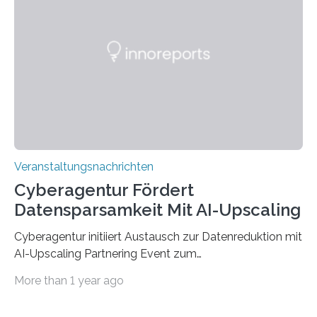
werden. Damit dies künftig noch besser gelingt, fördert
der Deutsche Akademische Austauschdienst beide
saarländischen Hochschulen im Gemeinschaftsprojekt
„QUAZAR“ mit insgesamt 1,15 Millionen Euro über vier
Jahre. Die Auftaktveranstaltung für das Förderprojekt
findet am…
Veranstaltungsnachrichten
Cyberagentur Fördert
Datensparsamkeit Mit AI-Upscaling
Cyberagentur initiiert Austausch zur Datenreduktion mit
AI-Upscaling Partnering Event zum
Forschungsprogramm DDK – Vernetzung für
More than 1 year ago
innovative DatenverarbeitungDie Agentur für
Innovation in der Cybersicherheit GmbH (Cyberagentur)