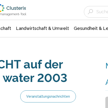
Landwirtschaft & Umwelt
Gesundheit &
Agrar- Forstwissenschaften
Unternehmensmeldungen
Biowissenschafte
Ökologie Umwelt- Naturschutz
ktmanagement-Tool
chaft
Landwirtschaft & Umwelt
Gesundheit & L
CHT auf der
& water 2003
Veranstaltungsnachrichten