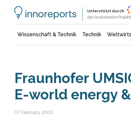
Wissenschaft & Technik
Informationstechnologie
Energie & Elektrotechnik
Unterstützt durch
das revolutionäre Proje
Wissenschaft & Technik
Technik
Weltwirts
Fraunhofer UMSI
E-world energy 
07 February 2003