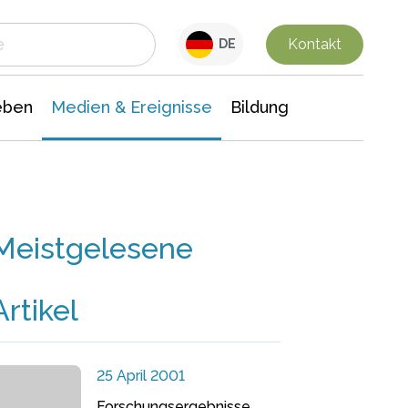
 Leben
Medien & Ereignisse
Interdisziplinäre Forschung
Veranstaltungsnachrichten
n Chemie
Gesellschaftswissenschaften
Kontakt
DE
eben
Medien & Ereignisse
Bildung
Meistgelesene
Artikel
25 April 2001
Forschungsergebnisse