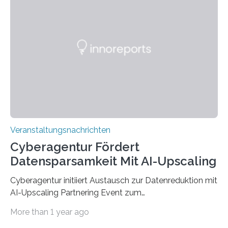
werden. Damit dies künftig noch besser gelingt, fördert
der Deutsche Akademische Austauschdienst beide
saarländischen Hochschulen im Gemeinschaftsprojekt
„QUAZAR“ mit insgesamt 1,15 Millionen Euro über vier
Jahre. Die Auftaktveranstaltung für das Förderprojekt
findet am…
Veranstaltungsnachrichten
Cyberagentur Fördert
Datensparsamkeit Mit AI-Upscaling
Cyberagentur initiiert Austausch zur Datenreduktion mit
AI-Upscaling Partnering Event zum
Forschungsprogramm DDK – Vernetzung für
More than 1 year ago
innovative DatenverarbeitungDie Agentur für