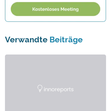
Verwandte
Beiträge