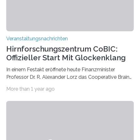
Prof. Dr. Regine Hengge vom…
Veranstaltungsnachrichten
Hirnforschungszentrum CoBIC:
Offizieller Start Mit Glockenklang
In einem Festakt eröffnete heute Finanzminister
Professor Dr. R. Alexander Lorz das Cooperative Brain
Imaging Center (CoBIC) auf dem Campus Niederrad
More than 1 year ago
der Goethe-Universität Frankfurt. Das CoBIC ist eine
Kooperation der Goethe-Universität, des Max-Planck-
Instituts für empirische Ästhetik sowie des Ernst
Strüngmann Instituts. Es bietet den Forschenden
direkten Zugang zu einer Vielzahl hochmoderner
Spitzentechnologien, mit der die Funktionsweise des
Gehirns besser verstanden und innovative Therapien