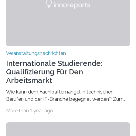
für neurologische und psychiatrische Erkrankungen
entwickelt werden können. Die hochmodernen Geräte
sind eingebaut, die Büros sind eingerichtet…
Veranstaltungsnachrichten
Internationale Studierende:
Qualifizierung Für Den
Arbeitsmarkt
Wie kann dem Fachkräftemangel in technischen
Berufen und der IT-Branche begegnet werden? Zum
Beispiel durch internationale Studierende, die an der
More than 1 year ago
Universität des Saarlandes und der Hochschule für
Technik und Wirtschaft des Saarlandes (htw saar) in
den MINT-Fächern ausgebildet werden und im
Anschluss in den hiesigen Arbeitsmarkt integriert