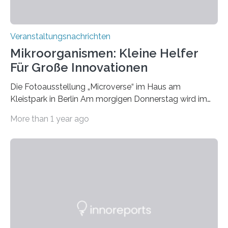
Veranstaltungsnachrichten
Mikroorganismen: Kleine Helfer
Für Große Innovationen
Die Fotoausstellung „Microverse“ im Haus am
Kleistpark in Berlin Am morgigen Donnerstag wird im
Haus am Kleistpark, Berlin-Schöneberg, die Ausstellung
More than 1 year ago
„Microverse“ mit Arbeiten der Fotografin Kathrin
Linkersdorff eröffnet. Die gezeigten Fotografien sind
Momentaufnahmen, die den Verfallsprozess von
Pflanzen festhalten. Die Künstlerin setzt in den
großformatigen Bildern die Schönheit, das Werden und
Vergehen der Natur künstlerisch wirkungsvoll in Szene.
Künstlerisch-wissenschaftliche Kollaboration im HU-
Labor für Mikrobiologie Für das Projekt „Microverse“ hat
Kathrin Linkersdorff gemeinsam mit der Mikrobiologin