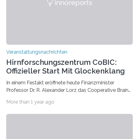
Labor für Mikrobiologie Für das Projekt „Microverse“ hat
Kathrin Linkersdorff gemeinsam mit der Mikrobiologin
Prof. Dr. Regine Hengge vom…
Veranstaltungsnachrichten
Hirnforschungszentrum CoBIC:
Offizieller Start Mit Glockenklang
In einem Festakt eröffnete heute Finanzminister
Professor Dr. R. Alexander Lorz das Cooperative Brain
Imaging Center (CoBIC) auf dem Campus Niederrad
More than 1 year ago
der Goethe-Universität Frankfurt. Das CoBIC ist eine
Kooperation der Goethe-Universität, des Max-Planck-
Instituts für empirische Ästhetik sowie des Ernst
Strüngmann Instituts. Es bietet den Forschenden
direkten Zugang zu einer Vielzahl hochmoderner