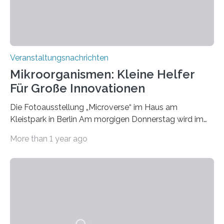
Veranstaltungsnachrichten
Mikroorganismen: Kleine Helfer
Für Große Innovationen
Die Fotoausstellung „Microverse“ im Haus am
Kleistpark in Berlin Am morgigen Donnerstag wird im
Haus am Kleistpark, Berlin-Schöneberg, die Ausstellung
More than 1 year ago
„Microverse“ mit Arbeiten der Fotografin Kathrin
Linkersdorff eröffnet. Die gezeigten Fotografien sind
Momentaufnahmen, die den Verfallsprozess von
Pflanzen festhalten. Die Künstlerin setzt in den
großformatigen Bildern die Schönheit, das Werden und
Vergehen der Natur künstlerisch wirkungsvoll in Szene.
Künstlerisch-wissenschaftliche Kollaboration im HU-