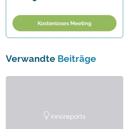
Verwandte
Beiträge