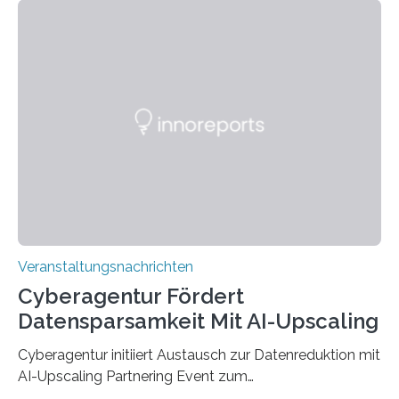
den MINT-Fächern ausgebildet werden und im
Anschluss in den hiesigen Arbeitsmarkt integriert
werden. Damit dies künftig noch besser gelingt, fördert
der Deutsche Akademische Austauschdienst beide
saarländischen Hochschulen im Gemeinschaftsprojekt
„QUAZAR“ mit insgesamt 1,15 Millionen Euro über vier
Jahre. Die Auftaktveranstaltung für das Förderprojekt
findet am…
Veranstaltungsnachrichten
Cyberagentur Fördert
Datensparsamkeit Mit AI-Upscaling
Cyberagentur initiiert Austausch zur Datenreduktion mit
AI-Upscaling Partnering Event zum
Forschungsprogramm DDK – Vernetzung für