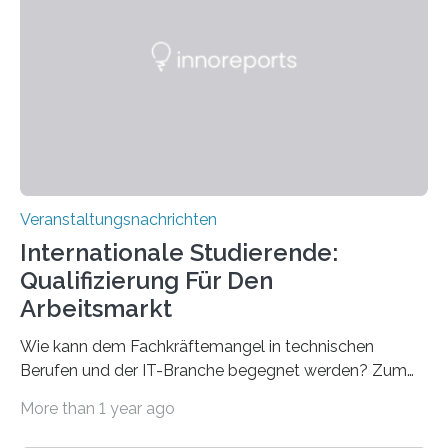
Spitzentechnologien, mit der die Funktionsweise des
Gehirns besser verstanden und innovative Therapien
für neurologische und psychiatrische Erkrankungen
entwickelt werden können. Die hochmodernen Geräte
sind eingebaut, die Büros sind eingerichtet…
Veranstaltungsnachrichten
Internationale Studierende:
Qualifizierung Für Den
Arbeitsmarkt
Wie kann dem Fachkräftemangel in technischen
Berufen und der IT-Branche begegnet werden? Zum
Beispiel durch internationale Studierende, die an der
More than 1 year ago
Universität des Saarlandes und der Hochschule für
Technik und Wirtschaft des Saarlandes (htw saar) in