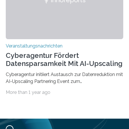
Jahre. Die Auftaktveranstaltung für das Förderprojekt
findet am…
Veranstaltungsnachrichten
Cyberagentur Fördert
Datensparsamkeit Mit AI-Upscaling
Cyberagentur initiiert Austausch zur Datenreduktion mit
AI-Upscaling Partnering Event zum
Forschungsprogramm DDK – Vernetzung für
More than 1 year ago
innovative DatenverarbeitungDie Agentur für
Innovation in der Cybersicherheit GmbH (Cyberagentur)
lädt zum virtuellen Partnering Event des
Forschungsprogramms DDK ein. Im Fokus steht die
Entwicklung von Technologien zur gezielten