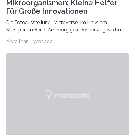
Mikroorganismen: Kleine Helfer
Für Große Innovationen
Die Fotoausstellung „Microverse“ im Haus am
Kleistpark in Berlin Am morgigen Donnerstag wird im
Haus am Kleistpark, Berlin-Schöneberg, die Ausstellung
More than 1 year ago
„Microverse“ mit Arbeiten der Fotografin Kathrin
Linkersdorff eröffnet. Die gezeigten Fotografien sind
Momentaufnahmen, die den Verfallsprozess von
Pflanzen festhalten. Die Künstlerin setzt in den
großformatigen Bildern die Schönheit, das Werden und
Vergehen der Natur künstlerisch wirkungsvoll in Szene.
Künstlerisch-wissenschaftliche Kollaboration im HU-
Labor für Mikrobiologie Für das Projekt „Microverse“ hat
Kathrin Linkersdorff gemeinsam mit der Mikrobiologin
Prof. Dr. Regine Hengge vom…