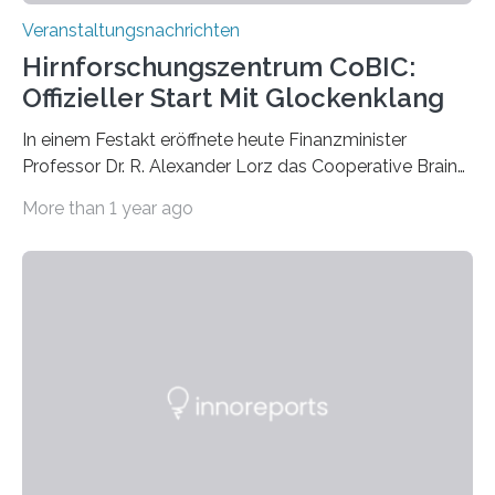
Veranstaltungsnachrichten
Hirnforschungszentrum CoBIC:
Offizieller Start Mit Glockenklang
In einem Festakt eröffnete heute Finanzminister
Professor Dr. R. Alexander Lorz das Cooperative Brain
Imaging Center (CoBIC) auf dem Campus Niederrad
More than 1 year ago
der Goethe-Universität Frankfurt. Das CoBIC ist eine
Kooperation der Goethe-Universität, des Max-Planck-
Instituts für empirische Ästhetik sowie des Ernst
Strüngmann Instituts. Es bietet den Forschenden
direkten Zugang zu einer Vielzahl hochmoderner
Spitzentechnologien, mit der die Funktionsweise des
Gehirns besser verstanden und innovative Therapien
für neurologische und psychiatrische Erkrankungen
entwickelt werden können. Die hochmodernen Geräte
sind eingebaut, die Büros sind eingerichtet…