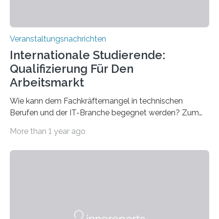
Veranstaltungsnachrichten
Internationale Studierende:
Qualifizierung Für Den
Arbeitsmarkt
Wie kann dem Fachkräftemangel in technischen
Berufen und der IT-Branche begegnet werden? Zum
Beispiel durch internationale Studierende, die an der
More than 1 year ago
Universität des Saarlandes und der Hochschule für
Technik und Wirtschaft des Saarlandes (htw saar) in
den MINT-Fächern ausgebildet werden und im
Anschluss in den hiesigen Arbeitsmarkt integriert
werden. Damit dies künftig noch besser gelingt, fördert
der Deutsche Akademische Austauschdienst beide
saarländischen Hochschulen im Gemeinschaftsprojekt
„QUAZAR“ mit insgesamt 1,15 Millionen Euro über vier