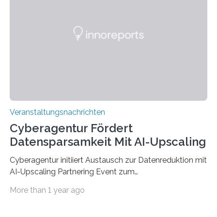
der Deutsche Akademische Austauschdienst beide
saarländischen Hochschulen im Gemeinschaftsprojekt
„QUAZAR“ mit insgesamt 1,15 Millionen Euro über vier
Jahre. Die Auftaktveranstaltung für das Förderprojekt
findet am…
Veranstaltungsnachrichten
Cyberagentur Fördert
Datensparsamkeit Mit AI-Upscaling
Cyberagentur initiiert Austausch zur Datenreduktion mit
AI-Upscaling Partnering Event zum
Forschungsprogramm DDK – Vernetzung für
More than 1 year ago
innovative DatenverarbeitungDie Agentur für
Innovation in der Cybersicherheit GmbH (Cyberagentur)