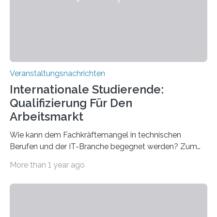
entwickelt werden können. Die hochmodernen Geräte
sind eingebaut, die Büros sind eingerichtet…
Veranstaltungsnachrichten
Internationale Studierende:
Qualifizierung Für Den
Arbeitsmarkt
Wie kann dem Fachkräftemangel in technischen
Berufen und der IT-Branche begegnet werden? Zum
Beispiel durch internationale Studierende, die an der
More than 1 year ago
Universität des Saarlandes und der Hochschule für
Technik und Wirtschaft des Saarlandes (htw saar) in
den MINT-Fächern ausgebildet werden und im
Anschluss in den hiesigen Arbeitsmarkt integriert
werden. Damit dies künftig noch besser gelingt, fördert