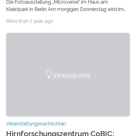
Die Fotoausstellung „Microverse“ im Haus am
Kleistpark in Berlin Am morgigen Donnerstag wird im
Haus am Kleistpark, Berlin-Schöneberg, die Ausstellung
More than 1 year ago
„Microverse“ mit Arbeiten der Fotografin Kathrin
Linkersdorff eröffnet. Die gezeigten Fotografien sind
Momentaufnahmen, die den Verfallsprozess von
Pflanzen festhalten. Die Künstlerin setzt in den
großformatigen Bildern die Schönheit, das Werden und
Vergehen der Natur künstlerisch wirkungsvoll in Szene.
Künstlerisch-wissenschaftliche Kollaboration im HU-
Labor für Mikrobiologie Für das Projekt „Microverse“ hat
Kathrin Linkersdorff gemeinsam mit der Mikrobiologin
Prof. Dr. Regine Hengge vom…
Veranstaltungsnachrichten
Hirnforschungszentrum CoBIC: