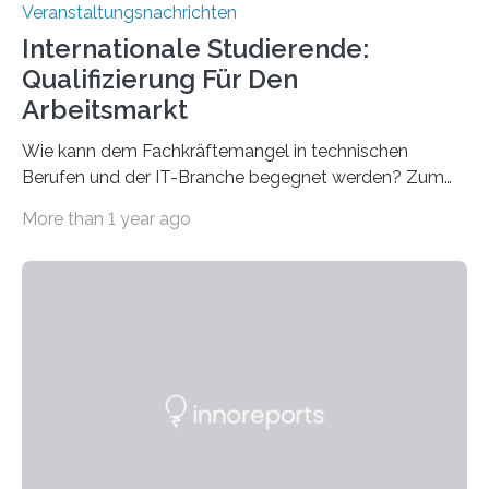
Veranstaltungsnachrichten
Internationale Studierende:
Qualifizierung Für Den
Arbeitsmarkt
Wie kann dem Fachkräftemangel in technischen
Berufen und der IT-Branche begegnet werden? Zum
Beispiel durch internationale Studierende, die an der
More than 1 year ago
Universität des Saarlandes und der Hochschule für
Technik und Wirtschaft des Saarlandes (htw saar) in
den MINT-Fächern ausgebildet werden und im
Anschluss in den hiesigen Arbeitsmarkt integriert
werden. Damit dies künftig noch besser gelingt, fördert
der Deutsche Akademische Austauschdienst beide
saarländischen Hochschulen im Gemeinschaftsprojekt
„QUAZAR“ mit insgesamt 1,15 Millionen Euro über vier
Jahre. Die Auftaktveranstaltung für das Förderprojekt
findet am…