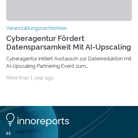
Veranstaltungsnachrichten
Cyberagentur Fördert
Datensparsamkeit Mit AI-Upscaling
Cyberagentur initiiert Austausch zur Datenreduktion mit
AI-Upscaling Partnering Event zum
Forschungsprogramm DDK – Vernetzung für
More than 1 year ago
innovative DatenverarbeitungDie Agentur für
Innovation in der Cybersicherheit GmbH (Cyberagentur)
lädt zum virtuellen Partnering Event des
Forschungsprogramms DDK ein. Im Fokus steht die
Entwicklung von Technologien zur gezielten
Datenreduktion und Rekonstruktion in schwierigen
Kommunikationsumgebungen. Das Event dient der
Vernetzung potenzieller Forschungspartner und der