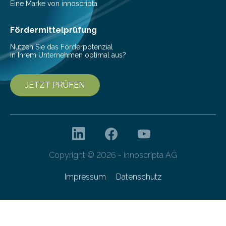
Vorbereitung der Programmausschreibung. Die
Eine Marke von innoscripta
Cyberagentur organisiert am 25. März 2025, von 14:00
bis 16:00 Uhr, ein virtuelles Partnering Event zum
Fördermittelprüfung
Forschungsprogramm „Datenrekonstruktion…
Nutzen Sie das Förderpotenzial
in Ihrem Unternehmen optimal aus?
JETZT PRÜFEN
Copyright © 2026 - innoscripta AG
Impressum
Datenschutz