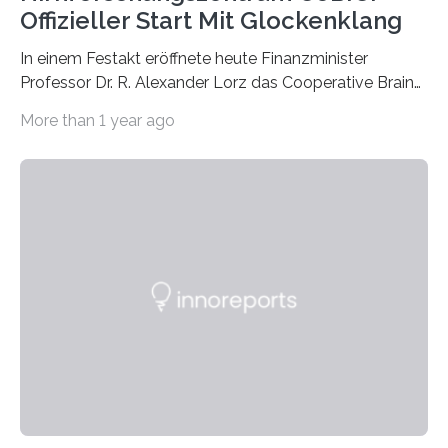
Offizieller Start Mit Glockenklang
In einem Festakt eröffnete heute Finanzminister
Professor Dr. R. Alexander Lorz das Cooperative Brain
Imaging Center (CoBIC) auf dem Campus Niederrad
More than 1 year ago
der Goethe-Universität Frankfurt. Das CoBIC ist eine
Kooperation der Goethe-Universität, des Max-Planck-
Instituts für empirische Ästhetik sowie des Ernst
Strüngmann Instituts. Es bietet den Forschenden
direkten Zugang zu einer Vielzahl hochmoderner
Spitzentechnologien, mit der die Funktionsweise des
Gehirns besser verstanden und innovative Therapien
für neurologische und psychiatrische Erkrankungen
entwickelt werden können. Die hochmodernen Geräte
sind eingebaut, die Büros sind eingerichtet…